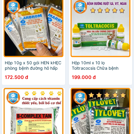
Hộp 10g x 50 gói HEN kHẸC
Hộp 10ml x 10 lọ
phòng bệnh đường hô hấp
Toltracocsis Chữa bệnh
chim cảnh, gà đá PET-698
đường ruột cho thỏ, lợn con,
172.500 đ
199.000 đ
chó con PET-698