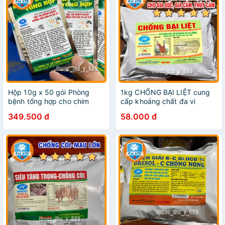
Hộp 10g x 50 gói Phòng
1kg CHỐNG BẠI LIỆT cung
bệnh tổng hợp cho chim
cấp khoáng chất đa vi
cảnh, gà đá PET-698
lượng, chống bại liệt vật nuôi
349.500 đ
58.000 đ
gia súc, gia cầm thủy cầm