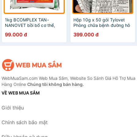
1kg BCOMPLEX TAN-
Hộp 10g x 50 gói Tylovet
NANOVET bồi bổ cơ thể,
Phòng chữa bệnh đường hô
tăng sức đề kháng PET-698
hấp trên gà đá, gà chọi, thú
99.000 đ
399.000 đ
nhỏ PET-698
WebMuaSam.com Web Mua Sắm, Website So Sánh Giá Hỗ Trợ Mua
Hàng Online
Chúng tôi không bán hàng.
VỀ WEB MUA SẮM
Giới thiệu
Chính sách bảo mật