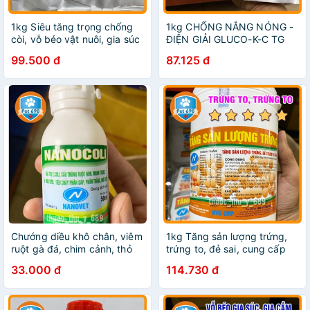
1kg Siêu tăng trọng chống
1kg CHỐNG NẮNG NÓNG -
còi, vỗ béo vật nuôi, gia súc
ĐIỆN GIẢI GLUCO-K-C TG
gia cầm PET-698
ORESOL-C PET-698
99.500 đ
87.125 đ
Chướng diều khô chân, viêm
1kg Tăng sản lượng trứng,
ruột gà đá, chim cảnh, thỏ
trứng to, đẻ sai, cung cấp
con, dúi, bồ câu, heo, Ngan,
dịnh dưỡng thiết yếu cho vật
33.000 đ
114.730 đ
Gà, Vịt, Cút.
nuôi PET-698