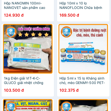
Hộp NANOMIN 100ml-
Hộp 10ml x 10 lọ
NANOVET sản phẩm cao
NANOFLOCIN Chữa bệnh
cấp hỗ trợ hồi sức thú bệnh
đường ruột gà đá, gà chọi,
124.930 đ
169.500 đ
PET-698
thỏ, thú nhỏ PET-698
1kg Điện giải VIT-K-C-
Hộp 5ml x 15 lọ Kháng sinh
GLUCO giải nhiệt chống
chó, mèo GENMY-500 PET-
nóng vật nuôi PET-698
698
103.500 đ
102.375 đ