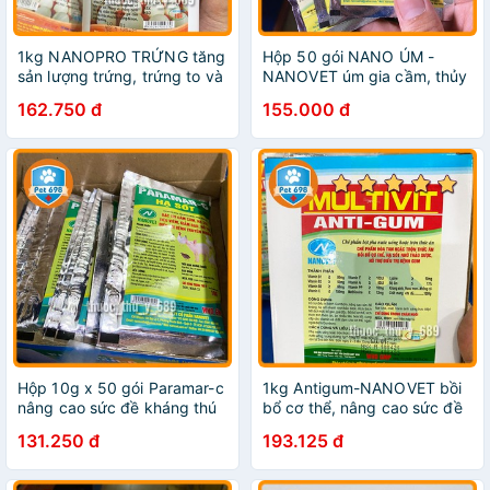
1kg NANOPRO TRỨNG tăng
Hộp 50 gói NANO ÚM -
sản lượng trứng, trứng to và
NANOVET úm gia cầm, thủy
đều PET-698
cầm, chim non PET-698
162.750 đ
155.000 đ
Hộp 10g x 50 gói Paramar-c
1kg Antigum-NANOVET bồi
nâng cao sức đề kháng thú
bổ cơ thể, nâng cao sức đề
bệnh PET-698
kháng, bố sung khoáng chất
131.250 đ
193.125 đ
PET-698