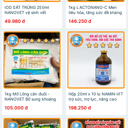
IOD SÁT TRÙNG 250ml
1kg LACTONANO-C Men
NANOVET vệ sinh vết
tiêu hóa, tăng sức đề kháng
thương chó, mèo PET-698
NANOVET PET-698
49.980 đ
146.250 đ
1kg Mổ Lông cắn đuôi -
Hộp 20ml x 10 lọ NAMIN-VIT
NANOVET Bổ sung khoáng
trợ sức, trợ lực, nâng cao
chất cho vật nuôi PET-698
sức đề kháng thú bệnh PET-
105.000 đ
198.250 đ
698