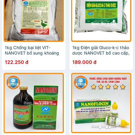
1kg Chống bại liệt VIT-
1kg Điện giải Gluco-k-c thảo
NANOVET bổ sung khoáng
dược NANOVET bổ cao cấp,
chất, nâng cao sức đề
giải nhiệt chống nắng nóng
122.250 đ
189.000 đ
kháng PET-698
PET-698