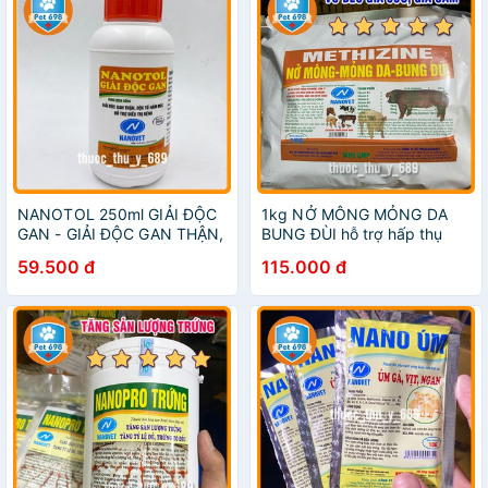
NANOTOL 250ml GIẢI ĐỘC
1kg NỞ MÔNG MỎNG DA
GAN - GIẢI ĐỘC GAN THẬN,
BUNG ĐÙI hỗ trợ hấp thụ
CHỐNG ĐỘC TỐ NẤM MỐC
thức ăn nâng cao sức đề
59.500 đ
115.000 đ
PET-698
kháng PET-698