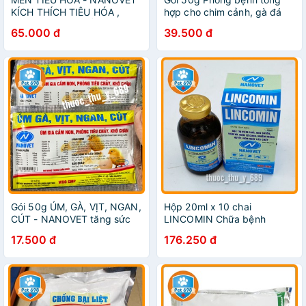
KÍCH THÍCH TIÊU HÓA ,
hợp cho chim cảnh, gà đá
TĂNG CƯỜNG HẤP THU
PET-698
65.000 đ
39.500 đ
THỨC ĂN PET-698
Gói 50g ÚM, GÀ, VỊT, NGAN,
Hộp 20ml x 10 chai
CÚT - NANOVET tăng sức
LINCOMIN Chữa bệnh
đề kháng, bổ sung các
đường hô hấp trên thú nhỏ,
17.500 đ
176.250 đ
vitamin PET-689
cho mèo PET-698