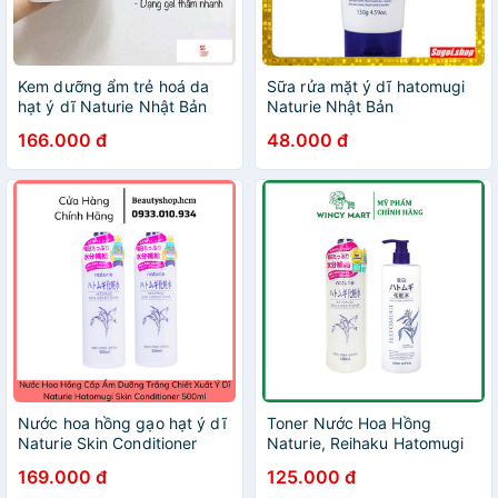
Kem dưỡng ẩm trẻ hoá da
Sữa rửa mặt ý dĩ hatomugi
hạt ý dĩ Naturie Nhật Bản
Naturie Nhật Bản
166.000 đ
48.000 đ
Nước hoa hồng gạo hạt ý dĩ
Toner Nước Hoa Hồng
Naturie Skin Conditioner
Naturie, Reihaku Hatomugi
500ml Nhật Bản
Dưỡng Sáng Cấp Ẩm Hạt Ý
169.000 đ
125.000 đ
Dĩ 500ml Nhật Bản - Date