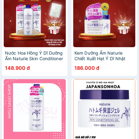
Nước Hoa Hồng Ý Dĩ Dưỡng
Kem Dưỡng Ẩm Naturie
Ẩm Naturie Skin Conditioner
Chiết Xuất Hạt Ý Dĩ Nhật
500ml
Skin Conditioning Gel
148.900 đ
186.000 đ
Maneki 180g