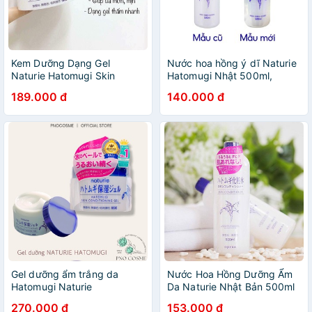
Kem Dưỡng Dạng Gel
Nước hoa hồng ý dĩ Naturie
Naturie Hatomugi Skin
Hatomugi Nhật 500ml,
Conditioning
Toner cân bằng da cấp ẩm
189.000 đ
140.000 đ
làm trắng da chiêt xuât ý dĩ
Nhật Bản (mẫu mới)
Gel dưỡng ẩm trắng da
Nước Hoa Hồng Dưỡng Ẩm
Hatomugi Naturie
Da Naturie Nhật Bản 500ml
Hạt Ý Dĩ
270.000 đ
153.000 đ