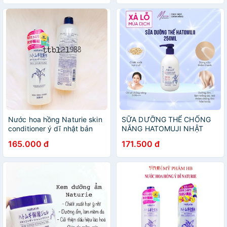
Mới - Wincy Mart
Nước hoa hồng Naturie skin
SỮA DƯỠNG THỂ CHỐNG
conditioner ý dĩ nhật bản
NẮNG HATOMUJI NHẬT
BẢN
165.000 đ
171.500 đ