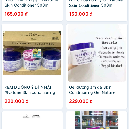
Skin Conditioner 500ml
𝐒𝐤𝐢𝐧 𝐂𝐨𝐧𝐝𝐢𝐭𝐢𝐨𝐧𝐞𝐫 500ml
(chính hãng)
165.000 đ
150.000 đ
KEM DƯỠNG Ý DĨ NHẬT
Gel dưỡng ẩm da Skin
#Naturie Skin conditioning
Conditioning Gel Naturie
gel (chính hãng, phân biệt
180g Nhật
220.000 đ
229.000 đ
Auth-Fake)