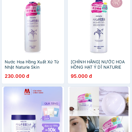
Nước Hoa Hồng Xuất Xứ Từ
[CHÍNH HÃNG] NƯỚC HOA
Nhật Naturie Skin
HỒNG HẠT Ý DĨ NATURIE
Conditioner
SKIN CONDITIONER NHẬT
230.000 đ
95.000 đ
BẢN 500ML