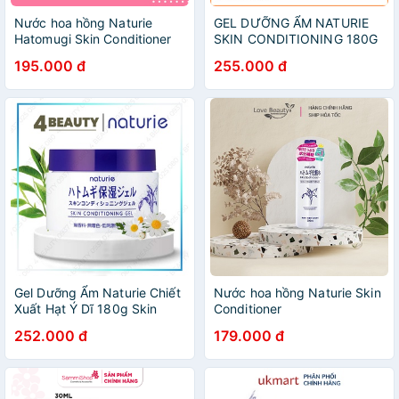
Nước hoa hồng Naturie
GEL DƯỠNG ẨM NATURIE
Hatomugi Skin Conditioner
SKIN CONDITIONING 180G
Lotion Nhật Bản 500ml
CHÍNH HÃNG dưỡng ẩm,
195.000 đ
255.000 đ
làm mềm mịn da, cải thiện
các dấu hiệu lão hóa
Gel Dưỡng Ẩm Naturie Chiết
Nước hoa hồng Naturie Skin
Xuất Hạt Ý Dĩ 180g Skin
Conditioner
Conditioning Gel
252.000 đ
179.000 đ