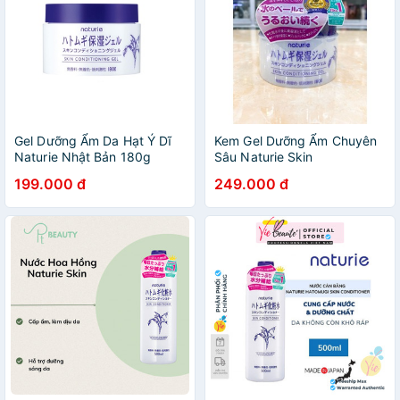
Gel Dưỡng Ẩm Da Hạt Ý Dĩ
Kem Gel Dưỡng Ẩm Chuyên
Naturie Nhật Bản 180g
Sâu Naturie Skin
Cocolux
Conditioning Gel Hàng Nội
199.000 đ
249.000 đ
Địa Nhật 180g