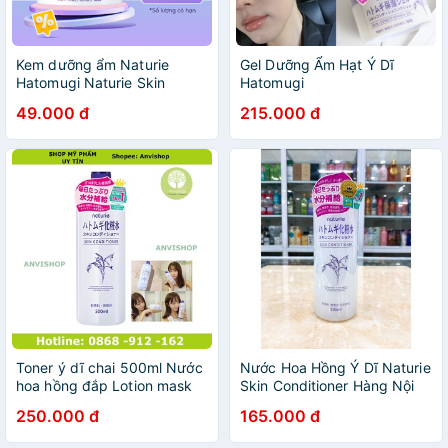
Kem dưỡng ẩm Naturie
Gel Dưỡng Ẩm Hạt Ý Dĩ
Hatomugi Naturie Skin
Hatomugi
Conditioning 180g Nhật Bản
49.000 đ
215.000 đ
Toner ý dĩ chai 500ml Nước
Nước Hoa Hồng Ý Dĩ Naturie
hoa hồng đắp Lotion mask
Skin Conditioner Hàng Nội
chai to ANVISHOP
Địa Nhật Bản 500ml
250.000 đ
165.000 đ