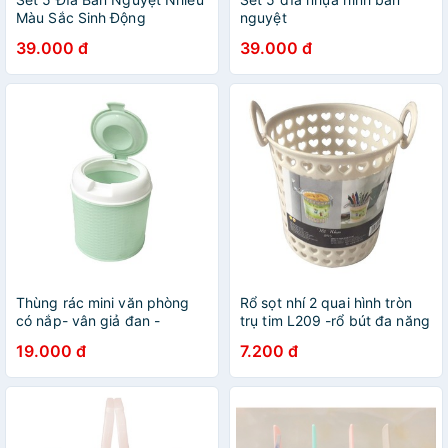
Màu Sắc Sinh Động
nguyệt
39.000 đ
39.000 đ
Thùng rác mini văn phòng
Rổ sọt nhí 2 quai hình tròn
có nắp- vân giả đan -
trụ tim L209 -rổ bút đa năng
12.4X12.4X12.4CM 【】
10X10X11 CM ❖SỌT TRỤ
19.000 đ
7.200 đ
TIM❖