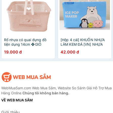
Rổ nhựa có quai đựng đồ
[Hộp 4 cái] KHUÔN NHỰA
tiện dụng 14cm ❖GIỎ
LÀM KEM ĐÁ [VN] NHỰA
VUÔNG TIM❖
TỰ LẬP Ice Pop Maker
19.000 đ
42.000 đ
WebMuaSam.com Web Mua Sắm, Website So Sánh Giá Hỗ Trợ Mua
Hàng Online
Chúng tôi không bán hàng.
VỀ WEB MUA SẮM
Giới thiệu