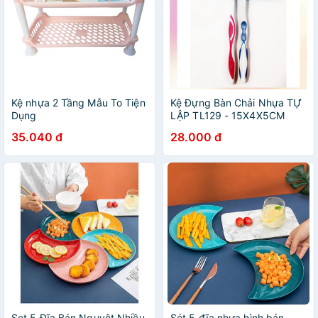
Kệ nhựa 2 Tầng Mẫu To Tiện
Kệ Đựng Bàn Chải Nhựa TỰ
Dụng
LẬP TL129 - 15X4X5CM
35.040 đ
28.000 đ
Set 5 Đĩa Bán Nguyệt Nhiều
Sét 5 đĩa nhựa hình bán