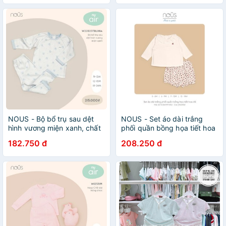
NOUS - Bộ bổ trụ sau dệt
NOUS - Set áo dài trắng
hình vương miện xanh, chất
phối quần bồng họa tiết hoa
liệu Nu Doux 9M 12M 18M
đỏ - NU Petit - 3M 6M 9M
182.750 đ
208.250 đ
12M