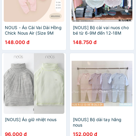
NOUS - Áo Cài Vai Dài Hồng
[NOUS] Bộ cài vai nuos cho
Chick Nous Air (Size 9M
bé từ 6-9M đến 12-18M
18M)
148.000 đ
148.750 đ
[NOUS] Áo giữ nhiệt nous
[NOUS] Bộ dài tay hãng
nous
96.000 đ
152.000 đ