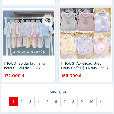
[NOUS] Bộ dài tay hãng
[ NOUS] Áo Khoác Gilet
nous 9-12M đến 2-3Y
Nous Chất Liệu Nous Choux
Mềm Mại Siêu Nhẹ Ấm Áp
172.000 đ
156.000 đ
cho bé 6-24 M
Trang 1/54
1
2
3
4
5
6
7
8
9
10
»