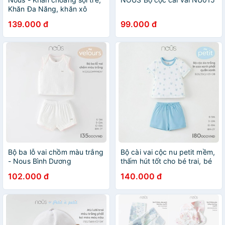
Khăn Đa Năng, khăn xô
dành cho bé trai, bé gái
139.000 đ
99.000 đ
Bộ ba lỗ vai chồm màu trắng
Bộ cài vai cộc nu petit mềm,
- Nous Bình Dương
thấm hút tốt cho bé trai, bé
gái 3 tháng đến 2 tuổi -
102.000 đ
140.000 đ
Nous Bình Dương
Bipbipstore