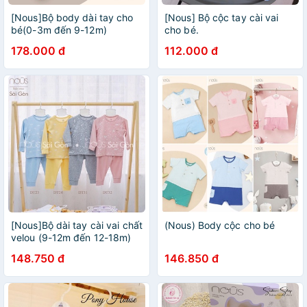
[Nous]Bộ body dài tay cho
[Nous] Bộ cộc tay cài vai
bé(0-3m đến 9-12m)
cho bé.
178.000 đ
112.000 đ
[Nous]Bộ dài tay cài vai chất
(Nous) Body cộc cho bé
velou (9-12m đến 12-18m)
148.750 đ
146.850 đ