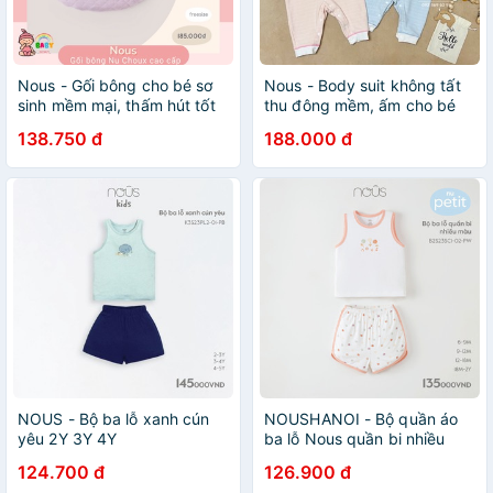
Nous - Gối bông cho bé sơ
Nous - Body suit không tất
sinh mềm mại, thấm hút tốt
thu đông mềm, ấm cho bé
NO10K02
138.750 đ
188.000 đ
NOUS - Bộ ba lỗ xanh cún
NOUSHANOI - Bộ quần áo
yêu 2Y 3Y 4Y
ba lỗ Nous quần bi nhiều
màu Size 6M 9M 12M 18M
124.700 đ
126.900 đ