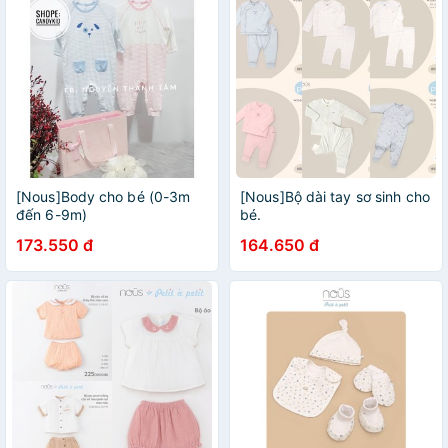
[Nous]Body cho bé (0-3m
[Nous]Bộ dài tay sơ sinh cho
đến 6-9m)
bé.
173.550 đ
164.650 đ