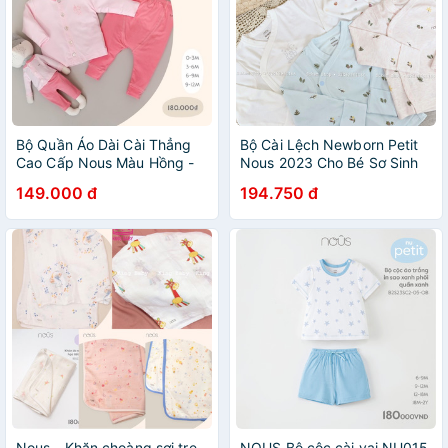
Bộ Quần Áo Dài Cài Thẳng
Bộ Cài Lệch Newborn Petit
Cao Cấp Nous Màu Hồng -
Nous 2023 Cho Bé Sơ Sinh
Chất Liệu Nu Petit (Size Từ
3-6kg Thoáng Mát
149.000 đ
194.750 đ
3-12M)
Nous - Khăn choàng sợi tre,
NOUS Bộ cộc cài vai NU015