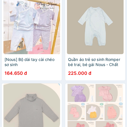
[Nous] Bộ dài tay cài chéo
Quần áo trẻ sơ sinh Romper
sơ sinh
bé trai, bé gái Nous - Chất
liệu Nu Petit ( Cho bé dưới
164.650 đ
225.000 đ
5kg)