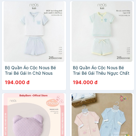
Bộ Quần Áo Cộc Nous Bé
Bộ Quần Áo Cộc Nous Bé
Trai Bé Gái In Chữ Nous
Trai Bé Gái Thêu Ngực Chất
Chất Liệu Thoáng Mát Cho
Liệu Thoáng Mát Cho Bé Từ
194.000 đ
194.000 đ
Bé Từ 2 Đến 5 Tuổi - Nous
2 Đến 5 Tuổi - Nous Bình
Bình Dương
Dương