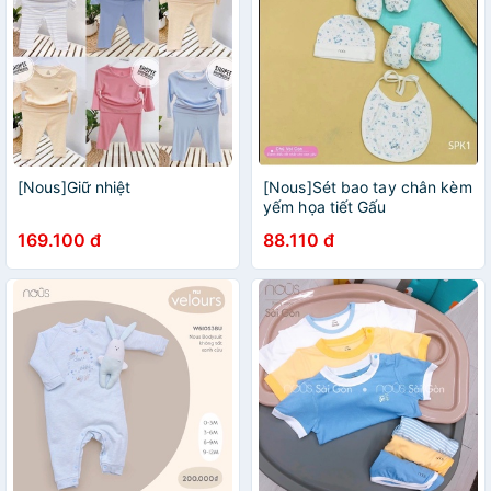
[Nous]Giữ nhiệt
[Nous]Sét bao tay chân kèm
yếm họa tiết Gấu
169.100 đ
88.110 đ