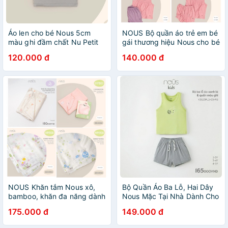
Áo len cho bé Nous 5cm
NOUS Bộ quần áo trẻ em bé
màu ghi đầm chất Nu Petit
gái thương hiệu Nous cho bé
kháng khuẩn mềm nhẹ Size
120.000 đ
140.000 đ
Từ 3-24 Tháng
NOUS Khăn tắm Nous xô,
Bộ Quần Áo Ba Lỗ, Hai Dây
bamboo, khăn đa năng dành
Nous Mặc Tại Nhà Dành Cho
cho bé (1m2 x 1m2)
Bé Trai, Bé Gái Size Từ 2
175.000 đ
149.000 đ
Đến 5 Tuổi - Nous Bình
Dương