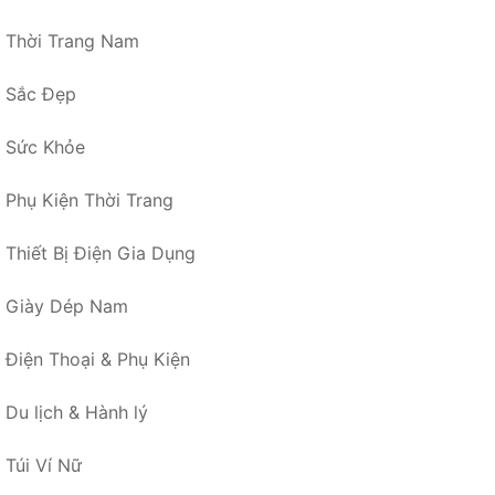
Thời Trang Nam
Sắc Đẹp
Sức Khỏe
Phụ Kiện Thời Trang
Thiết Bị Điện Gia Dụng
Giày Dép Nam
Điện Thoại & Phụ Kiện
Du lịch & Hành lý
Túi Ví Nữ