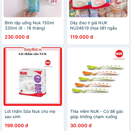
Bình tập uống Nuk 150ml
Dây đeo ti giả NUK
330ml (6 - 18 tháng)
NU24619 (họa tiết ngẫu
nhiên)
230.000 đ
119.000 đ
Lót thấm Sữa Nuk cho mẹ
Thìa mềm NUK - Có đế gác
sau sinh
giúp không chạm xuống
bàn, chất liệu cao cấp, an
199.000 đ
30.000 đ
toàn cho trẻ