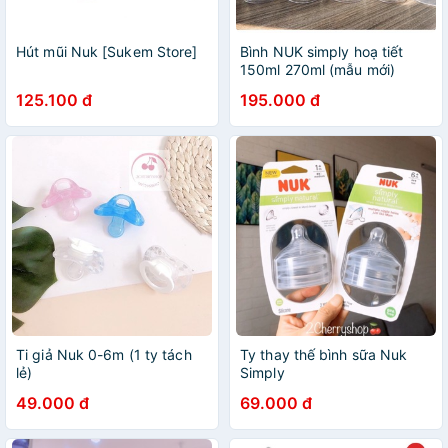
Hút mũi Nuk [Sukem Store]
Bình NUK simply hoạ tiết
150ml 270ml (mẫu mới)
125.100 đ
195.000 đ
Ti giả Nuk 0-6m (1 ty tách
Ty thay thế bình sữa Nuk
lẻ)
Simply
49.000 đ
69.000 đ