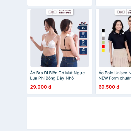
Áo Bra Đi Biển Có Mút Ngực
Áo Polo Unisex
Lụa Phi Bóng Dây Nhỏ
NEW Form chuẩ
P2HNEW AC10
29.000 đ
69.500 đ