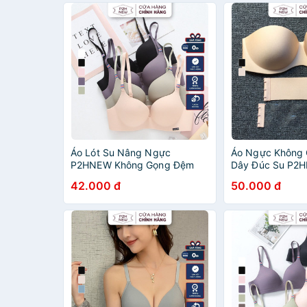
Áo Lót Su Nâng Ngực
Áo Ngực Không
P2HNEW Không Gọng Đệm
Dây Đúc Su P2
Vừa AC02
42.000 đ
50.000 đ