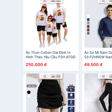
Áo Thun Cotton Gia Đình In
Áo Sơ Mi Nam D
Hình Theo Yêu Cầu P2H ATGĐ
Sở P2HNEW Nam 
Lãm Giá Rẻ SM
250.000 đ
49.500 đ