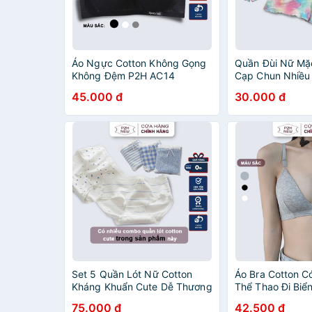
Áo Ngực Cotton Không Gọng
Quần Đùi Nữ Mặ
Không Đệm P2H AC14
Cạp Chun Nhiều
QN09
45.000 đ
30.000 đ
Set 5 Quần Lót Nữ Cotton
Áo Bra Cotton 
Kháng Khuẩn Cute Dễ Thương
Thể Thao Đi Biể
P2H
75.000 đ
42.500 đ