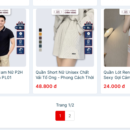
 Nam Nữ P2H
Quần Short Nữ Unisex Chất
Quần Lót Re
n PL01
Vải Tổ Ong - Phong Cách Thời
Sexy Gợi Cả
Trang Độc Đáo P2HNEW
48.800 đ
24.000 đ
QN11
Trang 1/2
1
2