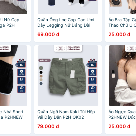
ài Nữ Cạp
Quần Ống Loe Cạp Cao Umi
Áo Bra Tập G
oga P2H
Dày Legging Nữ Dáng Dài
Thao Chữ U 
P2H QN04
AC06
69.000 đ
25.000 đ
c Nhà Short
Quần Ngố Nam Kaki Túi Hộp
Áo Ngực Quai
ga P2HNEW
Vải Dày Dặn P2H QK02
P2HNEW Đúc
79.000 đ
25.000 đ