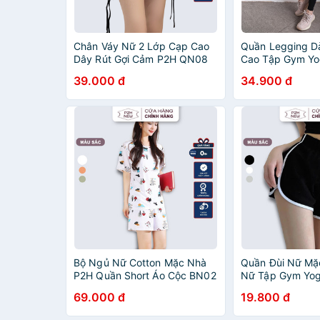
Chân Váy Nữ 2 Lớp Cạp Cao
Quần Legging D
Dây Rút Gợi Cảm P2H QN08
Cao Tập Gym Y
QN06
39.000 đ
34.900 đ
Bộ Ngủ Nữ Cotton Mặc Nhà
Quần Đùi Nữ Mặ
P2H Quần Short Áo Cộc BN02
Nữ Tập Gym Yo
QN01
69.000 đ
19.800 đ