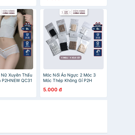
n Nữ Xuyên Thấu
Móc Nối Áo Ngực 2 Móc 3
m P2HNEW QC31
Móc Thép Không Gỉ P2H
PK03
5.000 đ