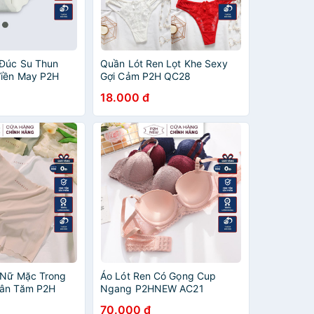
Đúc Su Thun
Quần Lót Ren Lọt Khe Sexy
Viền May P2H
Gợi Cảm P2H QC28
18.000 đ
 Nữ Mặc Trong
Áo Lót Ren Có Gọng Cup
Gân Tăm P2H
Ngang P2HNEW AC21
70.000 đ