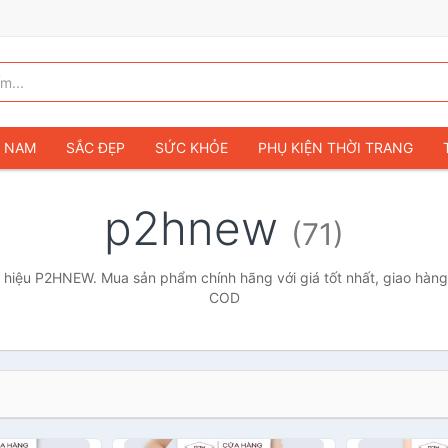
G NAM
SẮC ĐẸP
SỨC KHỎE
PHỤ KIỆN THỜI TRANG
TÚI VÍ NỮ
GIÀY DÉP NỮ
TÚI VÍ NAM
ĐỒNG HỒ
T
p2hnew
(71)
G TRẺ EM & TRẺ SƠ SINH
GAMING & CONSOLE
CAMERAS 
SỞ THÍCH & SƯU TẦM
Ô TÔ
MÔ TÔ, XE MÁY
SÁCH & T
hiệu P2HNEW. Mua sản phẩm chính hãng với giá tốt nhất, giao hàng 
COD