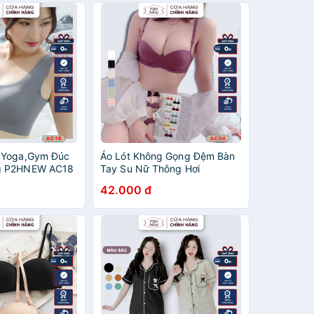
 Yoga,Gym Đúc
Áo Lót Không Gọng Đệm Bàn
g P2HNEW AC18
Tay Su Nữ Thông Hơi
P2HNEW AC04
42.000 đ