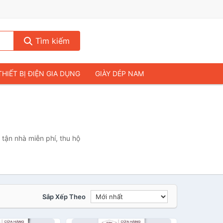
Tìm kiếm
THIẾT BỊ ĐIỆN GIA DỤNG
GIÀY DÉP NAM
HIẾT BỊ ÂM THANH
THỰC PHẨM VÀ ĐỒ UỐNG
& FLYCAM
NHÀ CỬA & ĐỜI SỐNG
ẠP CHÍ
MÁY TÍNH & LAPTOP
tận nhà miễn phí, thu hộ
Sắp Xếp Theo