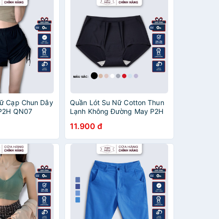
Nữ Cạp Chun Dây
Quần Lót Su Nữ Cotton Thun
 P2H QN07
Lạnh Không Đường May P2H
QC01
11.900 đ