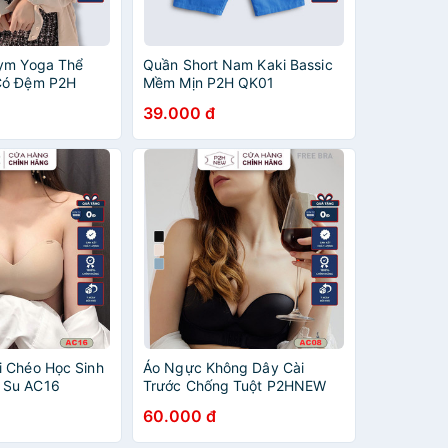
ym Yoga Thể
Quần Short Nam Kaki Bassic
Có Đệm P2H
Mềm Mịn P2H QK01
39.000 đ
 Chéo Học Sinh
Áo Ngực Không Dây Cài
 Su AC16
Trước Chống Tuột P2HNEW
AC12
60.000 đ