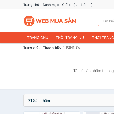
Trang chủ
Danh mục
Giới thiệu
Liên hệ
TRANG CHỦ
THỜI TRANG NỮ
THỜI TRAN
P2HNEW
Trang chủ
Thương hiệu
ĐIỆN THOẠI & PHỤ KIỆN
DU LỊCH & HÀNH LÝ
CHĂM SÓC THÚ CƯNG
MẸ & BÉ
THỜI TRAN
THỂ THAO & DÃ NGOẠI
VĂN PHÒNG PHẨM
Tất cả sản phẩm thương 
VOUCHER & DỊCH VỤ
71
Sản Phẩm