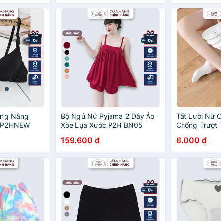
ọng Nâng
Bộ Ngủ Nữ Pyjama 2 Dây Áo
Tất Lười Nữ 
o P2HNEW
Xòe Lụa Xước P2H BN05
Chống Trượt 
159.600 đ
6.000 đ