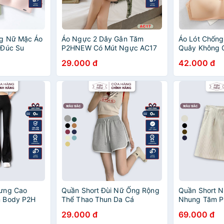
g Nữ Mặc Áo
Áo Ngực 2 Dây Gân Tăm
Áo Lót Chốn
 Đúc Su
P2HNEW Có Mút Ngực AC17
Quây Không 
AC03
29.000 đ
42.000 đ
ưng Cao
Quần Short Đùi Nữ Ống Rộng
Quần Short 
 Body P2H
Thể Thao Thun Da Cá
Nhung Tăm 
P2HNEW QN02
29.000 đ
69.000 đ