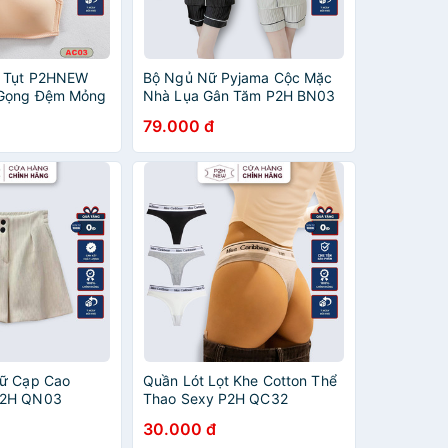
g Tụt P2HNEW
Bộ Ngủ Nữ Pyjama Cộc Mặc
Gọng Đệm Mỏng
Nhà Lụa Gân Tăm P2H BN03
79.000 đ
Nữ Cạp Cao
Quần Lót Lọt Khe Cotton Thể
P2H QN03
Thao Sexy P2H QC32
30.000 đ