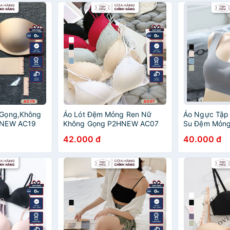
 Gọng,Không
Áo Lót Đệm Mỏng Ren Nữ
Áo Ngực Tập
HNEW AC19
Không Gọng P2HNEW AC07
Su Đệm Mỏn
42.000 đ
40.000 đ