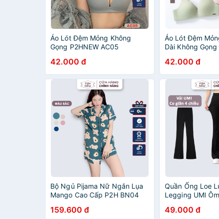
Áo Lót Đệm Mỏng Không
Áo Lót Đệm Mỏn
Gọng P2HNEW AC05
Dài Không Gọng
P2HNEW AC01
42.000 đ
42.000 đ
Bộ Ngủ Pijama Nữ Ngắn Lụa
Quần Ống Loe L
Mango Cao Cấp P2H BN04
Legging UMI Ôm
Dáng Dài QN04
159.600 đ
49.000 đ