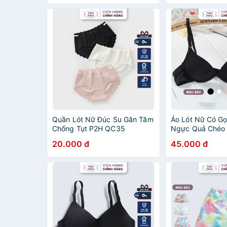
Quần Lót Nữ Đúc Su Gân Tăm
Áo Lót Nữ Có G
Chống Tụt P2H QC35
Ngực Quả Ché
AC22
20.000 đ
45.000 đ