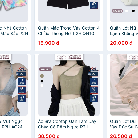
c Nhà Cotton
Quần Mặc Trong Váy Cotton 4
Quần Lót Nữ 
 Màu Sắc P2H
Chiều Thông Hơi P2H QN10
Lạnh Không 
QC36
15.900 đ
20.000 đ
Có Mút Ngực
Áo Bra Coptop Gân Tăm Dây
Quần Lót Đùi
n P2H AC24
Chéo Có Đệm Ngực P2H
Váy Đúc Su 
AC23
QC34
38.500 đ
26.500 đ