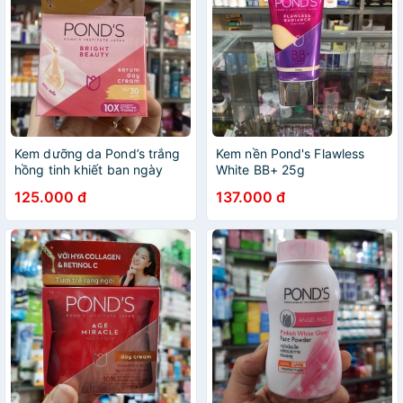
Kem dưỡng da Pond’s trắng
Kem nền Pond's Flawless
hồng tinh khiết ban ngày
White BB+ 25g
50g
125.000 đ
137.000 đ