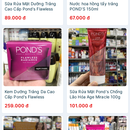
Sữa Rửa Mặt Dưỡng Trắng
Nước hoa hồng tẩy trắng
Cao Cấp Pond's Flawless
POND'S 150ml
White 100g
89.000 đ
67.000 đ
Kem Dưỡng Trắng Da Cao
Sữa Rửa Mặt Pond's Chống
Cấp Pond's Flawless
Lão Hóa Age Miracle 100g
Radiance Derma+ 50g
259.000 đ
101.000 đ
(Ngày, Đêm)