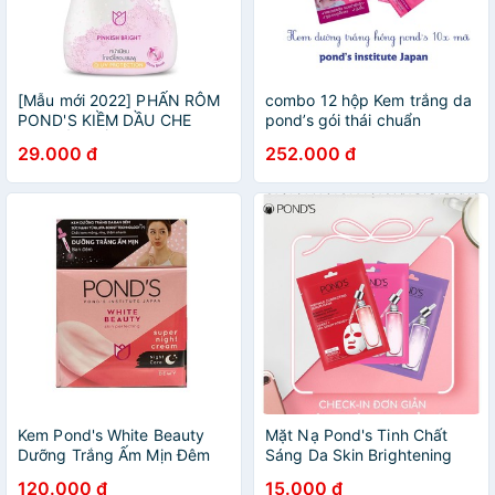
[Mẫu mới 2022] PHẤN RÔM
combo 12 hộp Kem trắng da
POND'S KIỀM DẦU CHE
pond’s gói thái chuẩn
KHUYẾT ĐIỂM ANGER FACE
29.000 đ
252.000 đ
- Thái Lan
Kem Pond's White Beauty
Mặt Nạ Pond's Tinh Chất
Dưỡng Trắng Ấm Mịn Đêm
Sáng Da Skin Brightening
50g
Serum Mask 21ml
120.000 đ
15.000 đ