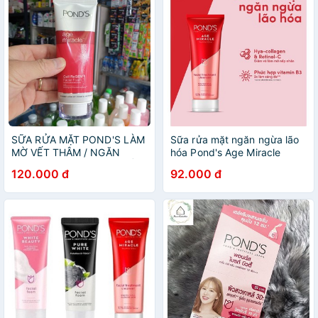
SỮA RỬA MẶT POND'S LÀM
Sữa rửa mặt ngăn ngừa lão
MỜ VẾT THÂM / NGĂN
hóa Pond's Age Miracle
NGỪA LÃO HÓA (CAO CẤP)
100g
120.000 đ
92.000 đ
100G