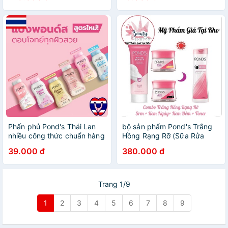
Phấn phủ Pond's Thái Lan
bộ sản phẩm Pond's Trắng
nhiều công thức chuẩn hàng
Hồng Rạng Rỡ (Sữa Rửa
chính hãng 100% - Minrie
Mặt, Kem Dưỡng Ngày Và
39.000 đ
380.000 đ
Cosmetic
Đêm, Nước Hoa Hồng)
Trang 1/9
1
2
3
4
5
6
7
8
9