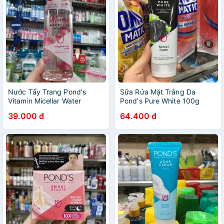
Nước Tẩy Trang Pond's
Sữa Rửa Mặt Trắng Da
Vitamin Micellar Water
Pond's Pure White 100g
Brightening Rose Sáng Da
39.000 đ
64.400 đ
235ml