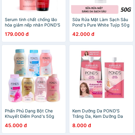
Serum tinh chất chống lão
Sữa Rửa Mặt Làm Sạch Sâu
hóa giảm nếp nhăn POND'S
Pond's Pure White Tuýp 50g
Age Miracle Hya-Collagen
179.000 đ
42.000 đ
Fillter Retinol-C 30ml
Phấn Phủ Dạng Bột Che
Kem Dưỡng Da POND'S
Khuyết Điểm Pond's 50g
Trắng Da, Kem Dưỡng Da
Ban Ngày, Chỉ Số Chống
45.000 đ
8.000 đ
Nắng SPF 15 PA++ Gói 7g,
Hộp 6 Gói