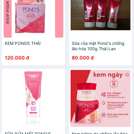
KEM PONDS THÁI
Sữa rửa mặt Pond's chống
lão hóa 100g Thái Lan
120.000 đ
80.000 đ
SỮA RỬA MẶT POND'S
Kem trắng da chống lão hóa