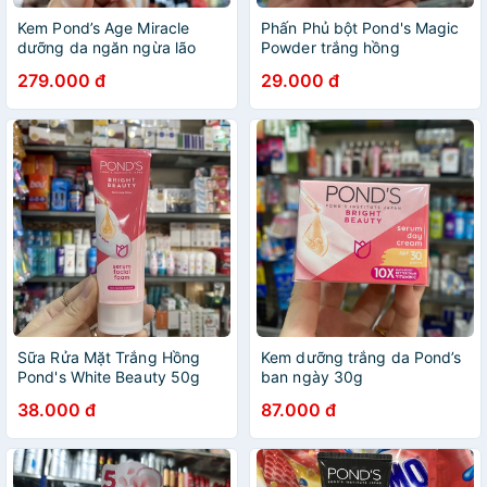
Kem Pond’s Age Miracle
Phấn Phủ bột Pond's Magic
dưỡng da ngăn ngừa lão
Powder trắng hồng
hoá 50g (ngày, đêm)
279.000 đ
29.000 đ
Sữa Rửa Mặt Trắng Hồng
Kem dưỡng trắng da Pond’s
Pond's White Beauty 50g
ban ngày 30g
38.000 đ
87.000 đ