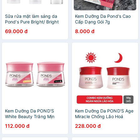
Sữa rửa mặt làm sáng da
Kem Dưỡng Da Pond's Cao
Pond's Pure Bright/ Bright
Cấp Dạng Gói 7g
Beauy/ Acne Clear 100g
69.000 đ
8.000 đ
Kem Dưỡng Da POND'S
Kem Dưỡng Da POND'S Age
White Beauty Trắng Mịn
Miracle Chống Lão Hoá
Không Tỳ Vết Ngày Và Đêm
Ngày Và Đêm 50g
112.000 đ
228.000 đ
50g