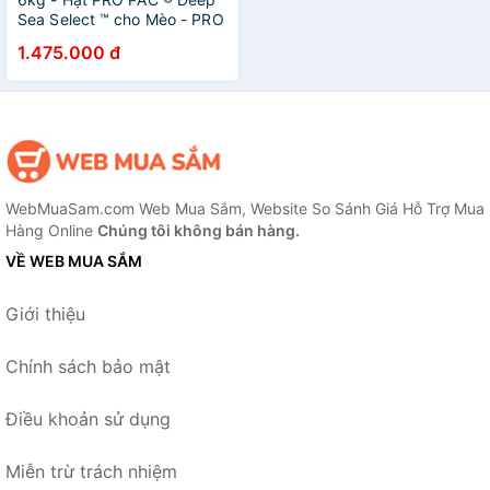
Sea Select ™ cho Mèo - PRO
PAC ® Deep Sea Select™
1.475.000 đ
Whitefish& Peas for Cats
WebMuaSam.com Web Mua Sắm, Website So Sánh Giá Hỗ Trợ Mua
Hàng Online
Chúng tôi không bán hàng.
VỀ WEB MUA SẮM
Giới thiệu
Chính sách bảo mật
Điều khoản sử dụng
Miễn trừ trách nhiệm