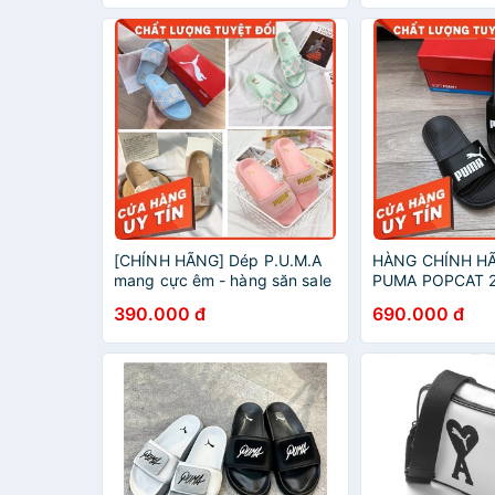
Size | 20cm x 1
[CHÍNH HÃNG] Dép P.U.M.A
HÀNG CHÍNH HÃ
mang cực êm - hàng săn sale
PUMA POPCAT 2
xã tồn kho
*BLACK/WHITE
390.000 đ
690.000 đ
2021** - Code: 