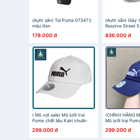
(Auth sẵn) Túi Puma 073472
(Auth sẵn) Giày
màu đen
Resolve Street 
size 42.5 37622
178.000 đ
836.000 đ
( Mũ vợt sale) Mũ lưỡi trai
(CHÍNH HÃNG Mũ
Puma chất liệu Kaki chuẩn
Mũ lưỡi trai Puma
Authentic, có mail mua hàng
Kaki chuẩn Authe
299.000 đ
299.000 đ
của web
mua hàng của w