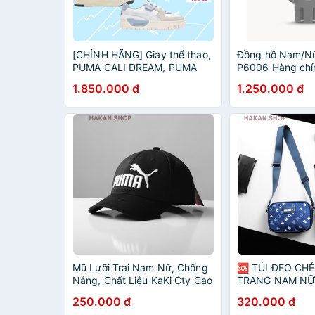
[CHÍNH HÃNG] Giày thể thao,
Đồng hồ Nam/N
PUMA CALI DREAM, PUMA
P6006 Hàng chí
SLIPSTREAM, Sneaker Nữ
1.850.000 đ
1.250.000 đ
HOT HIT
Mũ Lưỡi Trai Nam Nữ, Chống
🆘 TÚI ĐEO CH
Nắng, Chất Liệu KaKi Cty Cao
TRANG NAM NỮ
Cấp, Không Xù Lông, không
PUMA NEW 2022
250.000 đ
320.000 đ
bay màu sản phẩm freesize
➖➖➖➖➖➖