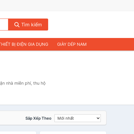
Tìm kiếm
THIẾT BỊ ĐIỆN GIA DỤNG
GIÀY DÉP NAM
HIẾT BỊ ÂM THANH
THỰC PHẨM VÀ ĐỒ UỐNG
& FLYCAM
NHÀ CỬA & ĐỜI SỐNG
ẠP CHÍ
MÁY TÍNH & LAPTOP
ận nhà miễn phí, thu hộ
Sắp Xếp Theo