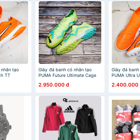
 nhân tạo
Giày đá banh cỏ nhân tạo
Giày đá banh
ch TT
PUMA Future Ultimate Cage
PUMA Ultra U
TT Pursuit - Fast Yellow/PUMA
Supercharge -
2.950.000 đ
2.400.000 
Black/Electric Peppermint
Orange/PUMA
Glimmer