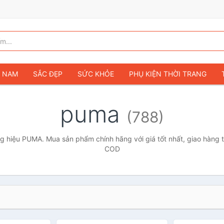
G NAM
SẮC ĐẸP
SỨC KHỎE
PHỤ KIỆN THỜI TRANG
TÚI VÍ NỮ
GIÀY DÉP NỮ
TÚI VÍ NAM
ĐỒNG HỒ
T
puma
(788)
G TRẺ EM & TRẺ SƠ SINH
GAMING & CONSOLE
CAMERAS 
SỞ THÍCH & SƯU TẦM
Ô TÔ
MÔ TÔ, XE MÁY
SÁCH & T
 hiệu PUMA. Mua sản phẩm chính hãng với giá tốt nhất, giao hàng t
COD