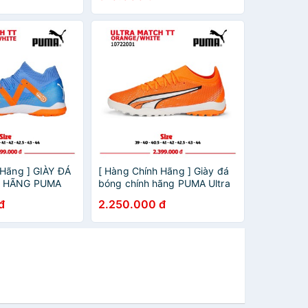
 Hãng ] GIÀY ĐÁ
[ Hàng Chính Hãng ] Giày đá
 HÃNG PUMA
bóng chính hãng PUMA Ultra
H TT - 107184-
Match TT Fastest - Cam
đ
2.250.000 đ
M ...