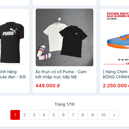
ính hãng
Áo thun có cổ Puma - Cam
[ Hàng Chính
báo đen - Đổi
kết nhập trực tiếp Mỹ
BÓNG CHÍNH
FUTURE MATC
449.000 đ
2.250.000 
01 - XANH/CA
Trang 1/16
1
2
3
4
5
6
7
8
9
10
»