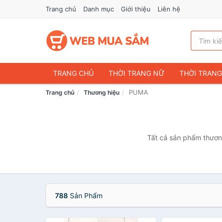
Trang chủ
Danh mục
Giới thiệu
Liên hệ
TRANG CHỦ
THỜI TRANG NỮ
THỜI TRAN
PUMA
Trang chủ
Thương hiệu
ĐIỆN THOẠI & PHỤ KIỆN
DU LỊCH & HÀNH LÝ
CHĂM SÓC THÚ CƯNG
MẸ & BÉ
THỜI TRAN
THỂ THAO & DÃ NGOẠI
VĂN PHÒNG PHẨM
Tất cả sản phẩm thương
VOUCHER & DỊCH VỤ
788
Sản Phẩm