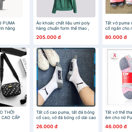
ữ PUMA
Áo khoác chất liệu umi poly
Tất vớ puma 
nh hãng
hàng chuẩn form thể thao ,
cổ ngắn cho 
chất liệu co dãn 4 chiều
chân set 10 đ
205.000 đ
80.000 đ
chuẩn form nam GZ642
ÉO THỜI
Tất cổ cao puma, tất đá bóng
Tất vớ thể t
 CAO CẤP
cổ cao, vớ đá bóng cổ dài cao
êm cho nữ P
 🆘
cấp
chính hãng 
26.000 đ
46.000 đ
➖➖➖➖➖➖•