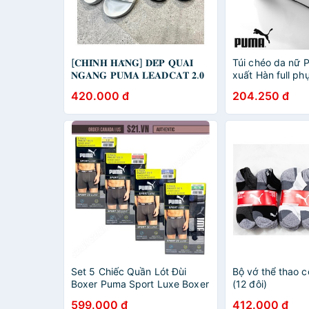
[𝐂𝐇𝐈́𝐍𝐇 𝐇𝐀̃𝐍𝐆] 𝐃𝐄́𝐏 𝐐𝐔𝐀𝐈
Túi chéo da nữ
𝐍𝐆𝐀𝐍𝐆 𝐏𝐔𝐌𝐀 𝐋𝐄𝐀𝐃𝐂𝐀𝐓 𝟐.𝟎
xuất Hàn full ph
𝐁𝐋𝐀𝐂𝐊/ 𝐆𝐑𝐄𝐘 𝐒𝐔𝐄𝐃𝐄
420.000 đ
204.250 đ
(𝟑𝟖𝟗𝟏𝟏𝟖-𝟎𝟏) (𝟑𝟖𝟗𝟏𝟏𝟖-𝟎𝟑)
Set 5 Chiếc Quần Lót Đùi
Bộ vớ thể thao 
Boxer Puma Sport Luxe Boxer
(12 đôi)
Brief 5 Pack Size S
599.000 đ
412.000 đ