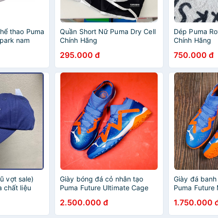
 thể thao Puma
Quần Short Nữ Puma Dry Cell
Dép Puma Roy
Spark nam
Chính Hãng
Chính Hãng
1
295.000 đ
750.000 đ
 vợt sale)
Giày bóng đá cỏ nhân tạo
Giày đá banh
 chất liệu
Puma Future Ultimate Cage
Puma Future
ntic, có mail
TT Supercharge
Supercharge
2.500.000 đ
1.750.000 
eb