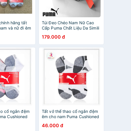
chính hãng tất
Túi Đeo Chéo Nam Nữ Cao
nam và nữ đi êm
Cấp Puma Chất Liệu Da Simili
ôi
Chống Thấm Nước 2 Ngăn
179.000 đ
Riêng Biệt Tiện Lợi Size |
20cm x 16cm x 7cm
hao cổ ngắn đệm
Tất vớ thể thao cổ ngắn đệm
uma Cushioned
êm cho nam Puma Cushioned
Puma
chính hãng Puma
46.000 đ