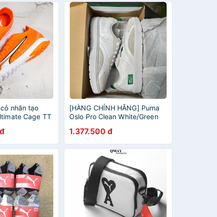
 cỏ nhân tạo
[HÀNG CHÍNH HÃNG] Puma
ltimate Cage TT
Oslo Pro Clean White/Green
 Ultra
373001-01
đ
1.377.500 đ
 White/Blue