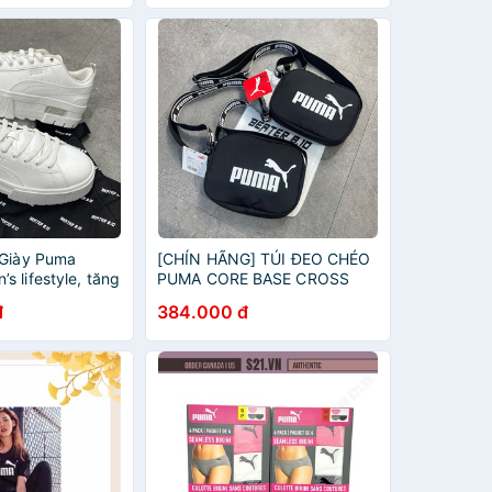
 Giày Puma
[CHÍN HÃNG] TÚI ĐEO CHÉO
 lifestyle, tăng
PUMA CORE BASE CROSS
cảm
BODY BAG (079468-01) Sale
đ
384.000 đ
off