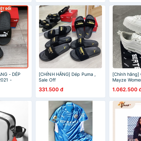
4cm x 15cm •
NG - DÉP
[CHÍNH HÃNG] Dép Puma ,
[Chính hãng]
021 -
Sale Off
Mayze Women’s
 LOGO* -
thêm vẻ gợi 
331.500 đ
1.062.500 
372279-01