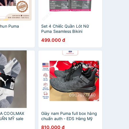
 thun Puma
Set 4 Chiếc Quần Lót Nữ
Puma Seamless Bikini
499.000 đ
UMA COOLMAX
Giày nam Puma full box hàng
ẨN MỸ sale
chuẩn auth - EDS Hàng Mỹ
810.000 đ