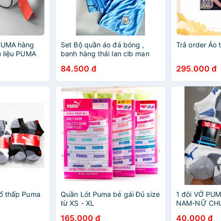
 PUMA hàng
Set Bộ quần áo đá bóng ,
Trả order Áo
ụ liệu PUMA
banh hàng thái lan clb man
city 2021
84.500 đ
295.000 đ
cổ thấp Puma
Quần Lót Puma bé gái Đủ size
1 đôi VỚ P
từ XS - XL
NAM-NỮ CHU
COSTCO
165.000 đ
40.000 đ