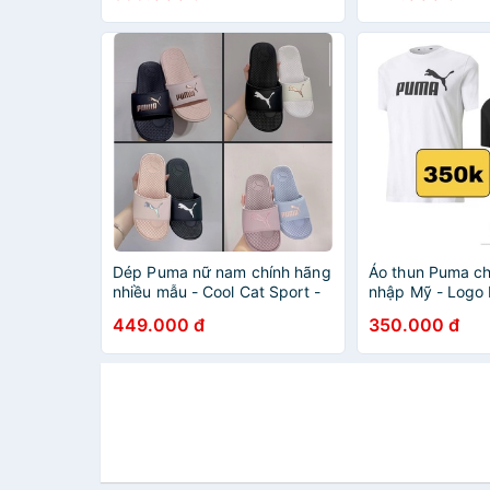
Dép Puma nữ nam chính hãng
Áo thun Puma ch
nhiều mẫu - Cool Cat Sport -
nhập Mỹ - Logo 
Nhập trực tiếp Mỹ
trả thoải mái
449.000 đ
350.000 đ