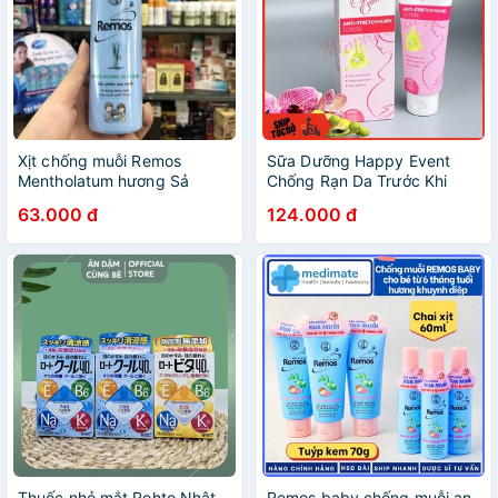
Xịt chống muỗi Remos
Sữa Dưỡng Happy Event
Mentholatum hương Sả
Chống Rạn Da Trước Khi
Chanh 150ml
Sinh 100ml Antenatal
63.000 đ
124.000 đ
Massage Lotion -
Minpharmacy
Thuốc nhỏ mắt Rohto Nhật
Remos baby chống muỗi an