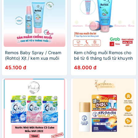
Remos Baby Spray / Cream
Kem chống muỗi Remos cho
(Rohto) Xịt / kem xua muỗi
bé từ 6 tháng tuổi từ khuynh
cho bé từ 6 tháng tuổi
diệp - tuýp 70g xoa đuổi
45.100 đ
48.000 đ
chống muỗi kèo dài 6 giờ,
muỗi
hương khuynh diệp