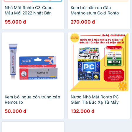
Nhỏ Mắt Rohto C3 Cube
Kem bôi nấm da đầu
Mẫu Mới 2022 Nhật Bản
Mentholatum Gold Rohto
13ml
Nhật Bản 30ml
95.000 đ
270.000 đ
Kem bôi ngứa côn trùng cắn
Nước Nhỏ Mắt Rohto PC
Remos Ib
Giảm Tia Bức Xạ Từ Máy
Tính Và Điện Thoại
50.000 đ
132.000 đ