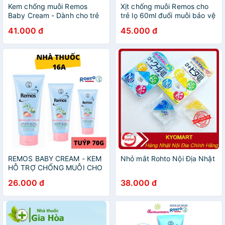
Kem chống muỗi Remos
Xịt chống muỗi Remos cho
Baby Cream - Dành cho trẻ
trẻ lọ 60ml đuổi muỗi bảo vệ
từ 6 tháng tuổi - Hương
bé khỏi côn trùng thành
41.000 đ
45.000 đ
Khuynh Diệp - Tuýp 70g
phần hương khuynh diệp
thảo dược
REMOS BABY CREAM - KEM
Nhỏ mắt Rohto Nội Địa Nhật
HỖ TRỢ CHỐNG MUỖI CHO
BÉ - CHÍNH HÃNG CÔNG TY
26.000 đ
38.000 đ