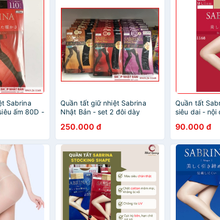
ệt Sabrina
Quần tất giữ nhiệt Sabrina
Quần tất Sabr
siêu ấm 80D -
Nhật Bản - set 2 đôi dày
siêu dai - nội
10D
250.000 đ
90.000 đ