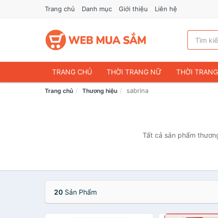
Trang chủ
Danh mục
Giới thiệu
Liên hệ
TRANG CHỦ
THỜI TRANG NỮ
THỜI TRAN
sabrina
Trang chủ
Thương hiệu
ĐIỆN THOẠI & PHỤ KIỆN
DU LỊCH & HÀNH LÝ
CHĂM SÓC THÚ CƯNG
MẸ & BÉ
THỜI TRAN
THỂ THAO & DÃ NGOẠI
VĂN PHÒNG PHẨM
Tất cả sản phẩm thương 
VOUCHER & DỊCH VỤ
20
Sản Phẩm