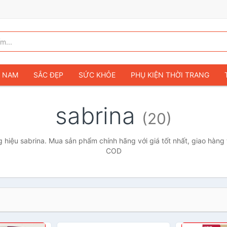
G NAM
SẮC ĐẸP
SỨC KHỎE
PHỤ KIỆN THỜI TRANG
TÚI VÍ NỮ
GIÀY DÉP NỮ
TÚI VÍ NAM
ĐỒNG HỒ
T
sabrina
(20)
G TRẺ EM & TRẺ SƠ SINH
GAMING & CONSOLE
CAMERAS 
SỞ THÍCH & SƯU TẦM
Ô TÔ
MÔ TÔ, XE MÁY
SÁCH & T
hiệu sabrina. Mua sản phẩm chính hãng với giá tốt nhất, giao hàng 
COD