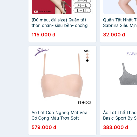
(Đủ màu, đủ size) Quần tất
Quần Tất Nhật T
thon chân- siêu bền- chống
Sabrina Siêu Mịn
rút sợi- SABRINA Natural fit
115.000 đ
32.000 đ
Made in japan-VỎ ĐỎ
Áo Lót Cúp Ngang Mút Vừa
Áo Lót Thể Tha
Có Gọng Màu Trơn Soft
Basic Sport By 
Doomm Body Bra By Sabina
SBB1204SL
579.000 đ
383.000 đ
SBH4003