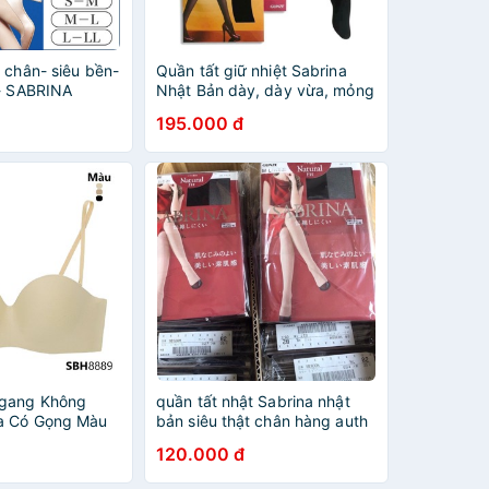
 chân- siêu bền-
Quần tất giữ nhiệt Sabrina
i- SABRINA
Nhật Bản dày, dày vừa, mỏng
ật Bản- VỎ XANH
vừa
195.000 đ
Ngang Không
quần tất nhật Sabrina nhật
a Có Gọng Màu
bản siêu thật chân hàng auth
omm Body Bra By
120.000 đ
889