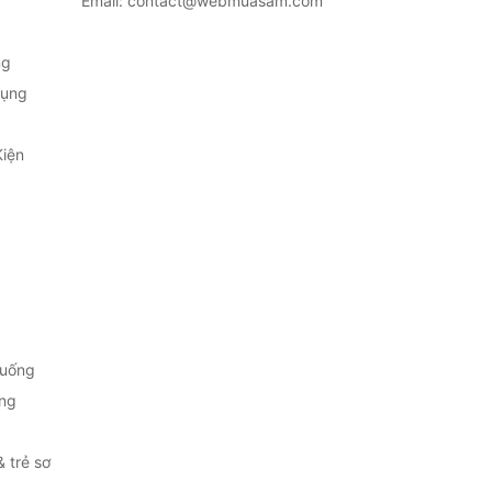
Email: contact@webmuasam.com
ng
Dụng
Kiện
 uống
ng
& trẻ sơ