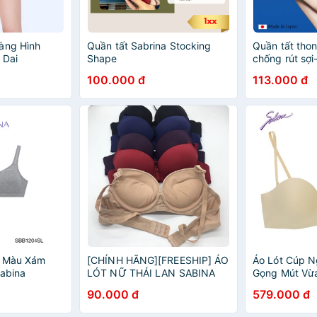
àng Hình
Quần tất Sabrina Stocking
Quần tất thon
 Dai
Shape
chống rút sợ
Shape fit Nh
100.000 đ
113.000 đ
o Màu Xám
[CHÍNH HÃNG][FREESHIP] ÁO
Áo Lót Cúp 
Sabina
LÓT NỮ THÁI LAN SABINA
Gọng Mút Vừ
THUN LẠNH CÓ GỌNG MÚT
Trơn Soft Do
90.000 đ
579.000 đ
DÀY DÀNH CHO NÀNG NGỰC
Sabina SBH8
NHỎ NGỰC VỪA ASB8593