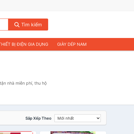
Tìm kiếm
THIẾT BỊ ĐIỆN GIA DỤNG
GIÀY DÉP NAM
HIẾT BỊ ÂM THANH
THỰC PHẨM VÀ ĐỒ UỐNG
& FLYCAM
NHÀ CỬA & ĐỜI SỐNG
ẠP CHÍ
MÁY TÍNH & LAPTOP
tận nhà miễn phí, thu hộ
Sắp Xếp Theo