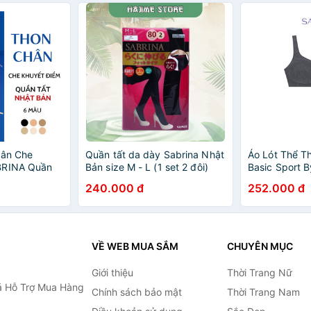
hân Che
Quần tất da dày Sabrina Nhật
Áo Lót Thể 
BRINA Quần
Bản size M - L (1 set 2 đôi)
Basic Sport 
 Shape nâng
SBB1204SD
240.000 đ
252.000 đ
Quần tất cao
VỀ WEB MUA SẮM
CHUYÊN MỤC
Giới thiệu
Thời Trang Nữ
 Hỗ Trợ Mua Hàng
Chính sách bảo mật
Thời Trang Nam