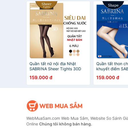
Quần tất nữ nội địa Nhật
Quần tất thon c
SABRINA Sheer Tights 30D
khuyết điểm SA
giữ ấm mùa đông mật độ sợi
tất nữ Nhật Bản
159.000 đ
159.000 đ
dệt cao, siêu bền Nhật Bản
mông có bảo bộ 
cấp nội địa Nhật
WebMuaSam.com Web Mua Sắm, Website So Sánh Giá
Online
Chúng tôi không bán hàng.