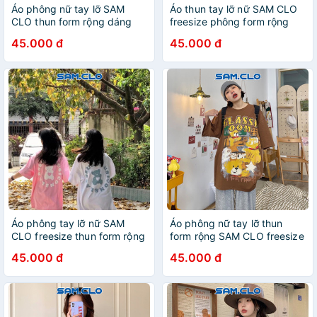
Áo phông nữ tay lỡ SAM
Áo thun tay lỡ nữ SAM CLO
CLO thun form rộng dáng
freesize phông form rộng
Unisex - mặc cặp, nhóm, lớp
dáng Unisex - mặc cặp,
45.000 đ
45.000 đ
in chữ RANGOULUO
nhóm, lớp in chữ FGOB
Áo phông tay lỡ nữ SAM
Áo phông nữ tay lỡ thun
CLO freesize thun form rộng
form rộng SAM CLO freesize
dáng Unisex - mặc cặp,
dáng Unisex mặc cặp,
45.000 đ
45.000 đ
nhóm, lớp in hình CHÚ GẤU
nhóm, lớp in những chú gấu
TRÁI TIM
CLASS