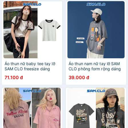
Áo thun nữ baby tee tay lỡ
Áo thun nam nữ tay lỡ SAM
SAM CLO freesize dáng
CLO phông form rộng dáng
Unisex thêu trái tim đen
Unisex, mặc cặp, nhóm, lớp
71.100 đ
39.000 đ
CALL ME BABE
in hình TRỨNG ỐP LA chữ
DANGER