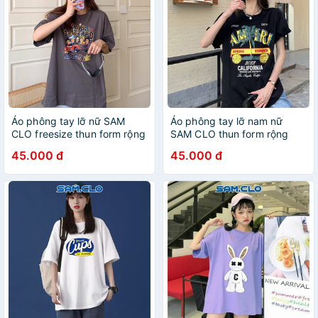
Áo phông tay lỡ nữ SAM
Áo phông tay lỡ nam nữ
CLO freesize thun form rộng
SAM CLO thun form rộng
dáng Unisex - mặc cặp,
dáng Unisex - mặc cặp,
45.000 đ
45.000 đ
nhóm, lớp in hình đua xe
nhóm, lớp in CÂY DỪA
DUKES
SPRING SUMMER