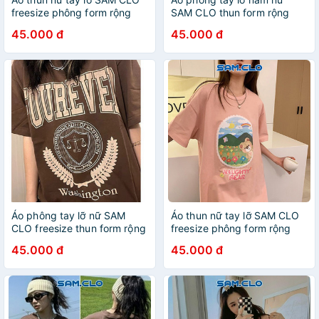
freesize phông form rộng
SAM CLO thun form rộng
dáng Unisex - áo lớp, nhóm,
dáng Unisex - mặc cặp,
45.000 đ
45.000 đ
couple in KHÓI TRẮNG hình
nhóm, lớp in KHỦNG LONG
TRÁI TIM
HIGHCLUB
Áo phông tay lỡ nữ SAM
Áo thun nữ tay lỡ SAM CLO
CLO freesize thun form rộng
freesize phông form rộng
dáng Unisex - mặc cặp,
dáng Unisex - áo lớp, nhóm,
45.000 đ
45.000 đ
nhóm, lớp in chữ WASHING
couple in hình con gấu
TON
NAUGHTY BEAR