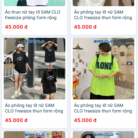
Áo thun nữ tay lỡ SAM CLO
Áo phông tay lỡ nữ SAM
freesize phông form rộng
CLO freesize thun form rộng
dáng Unisex - áo lớp, nhóm,
dáng Unisex - mặc cặp,
45.000 đ
45.000 đ
couple in QUẢ BÓNG
nhóm, lớp in chữ MUXMU
TENNIS ABAND
WEYWOT
Áo phông tay lỡ nữ SAM
Áo phông tay lỡ nữ SAM
CLO freesize thun form rộng
CLO freesize thun form rộng
dáng Unisex - mặc cặp,
dáng Unisex - mặc cặp,
45.000 đ
45.000 đ
nhóm, lớp thêu LOGO EST
nhóm, lớp in chữ ALONE
2015