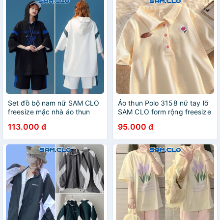
Set đồ bộ nam nữ SAM CLO
Áo thun Polo 3158 nữ tay lỡ
freesize mặc nhà áo thun
SAM CLO form rộng freesize
tay lỡ liền mũ form rộng
dáng unisex mặc cặp, nhóm,
113.000 đ
95.000 đ
quần đùi GẤU GET RICH
lớp, đi học thêu LOGO
BÔNG HOA