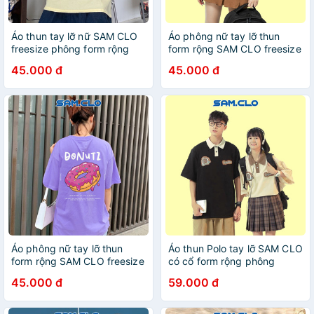
Áo thun tay lỡ nữ SAM CLO
Áo phông nữ tay lỡ thun
freesize phông form rộng
form rộng SAM CLO freesize
dáng Unisex - mặc cặp,
dáng Unisex mặc cặp,
45.000 đ
45.000 đ
nhóm, lớp in chữ LINE UP
nhóm, lớp in hoạt hình MÈO
MÁY
Áo phông nữ tay lỡ thun
Áo thun Polo tay lỡ SAM CLO
form rộng SAM CLO freesize
có cổ form rộng phông
dáng Unisex mặc cặp,
freesize dáng unisex mặc
45.000 đ
59.000 đ
nhóm, lớp in hình bánh
cặp, nhóm, lớp, đi học in chữ
DONUTZ HỒNG
LOGO ENJOY