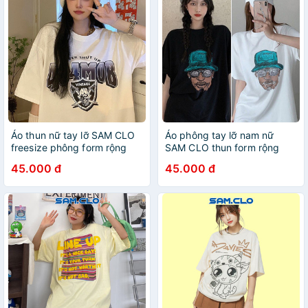
Áo thun nữ tay lỡ SAM CLO
Áo phông tay lỡ nam nữ
freesize phông form rộng
SAM CLO thun form rộng
dáng Unisex - áo lớp, nhóm,
dáng Unisex - mặc cặp,
45.000 đ
45.000 đ
couple in ĐẦU SỌ VINTAGE
nhóm, lớp in hình ANH DA
ĐEN AIIFE