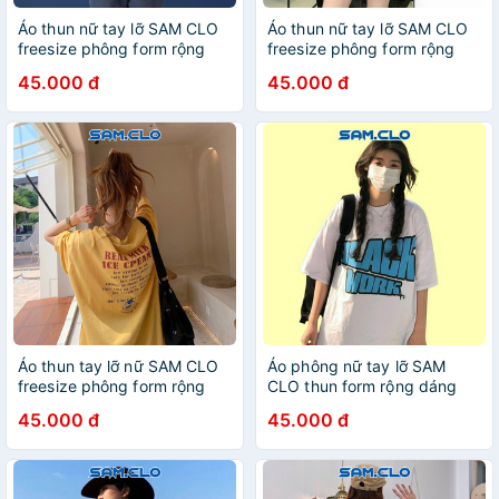
Áo thun nữ tay lỡ SAM CLO
Áo thun nữ tay lỡ SAM CLO
freesize phông form rộng
freesize phông form rộng
dáng Unisex - áo lớp, nhóm,
dáng Unisex - áo lớp, nhóm,
45.000 đ
45.000 đ
couple in chữ CUPS
couple in THỎ TRẮNG
Áo thun tay lỡ nữ SAM CLO
Áo phông nữ tay lỡ SAM
freesize phông form rộng
CLO thun form rộng dáng
dáng Unisex - mặc cặp,
Unisex - mặc cặp, nhóm, lớp
45.000 đ
45.000 đ
nhóm, lớp bò sữa chữ REAL
in chữ BLACK WORK
MILK ICE CPEAM