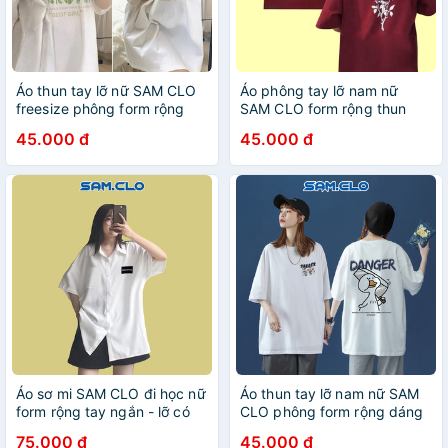
Áo thun tay lỡ nữ SAM CLO
Áo phông tay lỡ nam nữ
freesize phông form rộng
SAM CLO form rộng thun
dáng Unisex - mặc cặp,
Unisex, mặc lớp, cặp, nhóm
45.000 đ
45.000 đ
nhóm, lớp in hoa tulip BE OF
in hình HOA HỒNG chữ
GIRL
EXPECTATION đỏ đô
Áo sơ mi SAM CLO đi học nữ
Áo thun tay lỡ nam nữ SAM
form rộng tay ngắn - lỡ có
CLO phông form rộng dáng
túi dáng ulzzang freesize
Unisex, mặc lớp, nhóm, cặp
75.000 đ
45.000 đ
unisex thêu LOGO ĐEN 20
in HÌNH VỊT DANGER