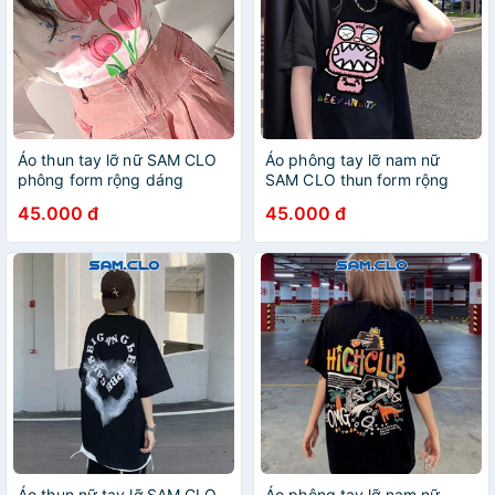
Áo thun tay lỡ nữ SAM CLO
Áo phông tay lỡ nam nữ
phông form rộng dáng
SAM CLO thun form rộng
Unisex - mặc cặp, nhóm, lớp
dáng Unisex - Ulzzang mặc
45.000 đ
45.000 đ
in hoa tulip UNKNOW
cặp, nhóm, lớp in ROBOT
BEEYANBUY
Áo thun nữ tay lỡ SAM CLO
Áo phông tay lỡ nam nữ