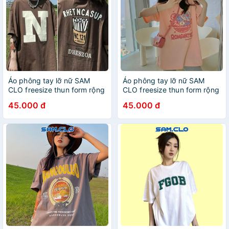
Áo phông tay lỡ nữ SAM
Áo phông tay lỡ nữ SAM
CLO freesize thun form rộng
CLO freesize thun form rộng
dáng Unisex - mặc cặp,
dáng Unisex - mặc cặp,
45.000 đ
45.000 đ
nhóm, lớp in chữ DHESZOA
nhóm, lớp in đầu gấu hồng
ROMANTIC