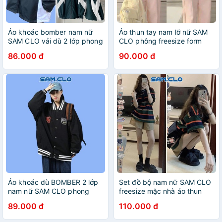
Áo khoác bomber nam nữ
Áo thun tay nam lỡ nữ SAM
SAM CLO vải dù 2 lớp phong
CLO phông freesize form
cách bóng chày form rộng
rộng dáng Unisex in TULIP
86.000 đ
90.000 đ
unisex thêu chữ DEREMO
NỔI 3158
Áo khoác dù BOMBER 2 lớp
Set đồ bộ nam nữ SAM CLO
nam nữ SAM CLO phong
freesize mặc nhà áo thun
cách bóng chày form rộng
tay lỡ + quần đùi kaki họa
89.000 đ
110.000 đ
unisex mặc cặp - couple in
tiết BỐN SỌC COLOR
CHỮ GJ