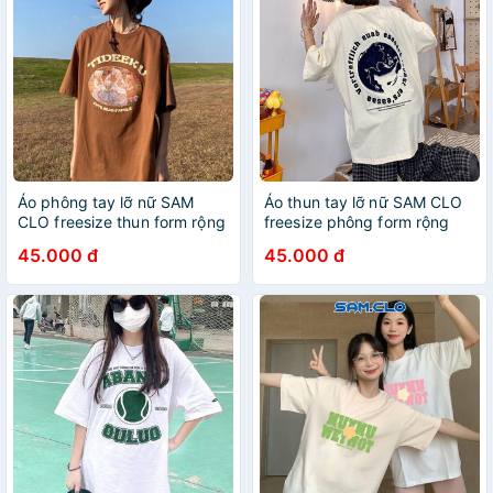
Áo phông tay lỡ nữ SAM
Áo thun tay lỡ nữ SAM CLO
CLO freesize thun form rộng
freesize phông form rộng
dáng Unisex - mặc cặp,
dáng Unisex - mặc cặp,
45.000 đ
45.000 đ
nhóm, lớp in TIDEEKUN
nhóm, lớp in HÀNH TINH
BEAR FAMILY
chữ N