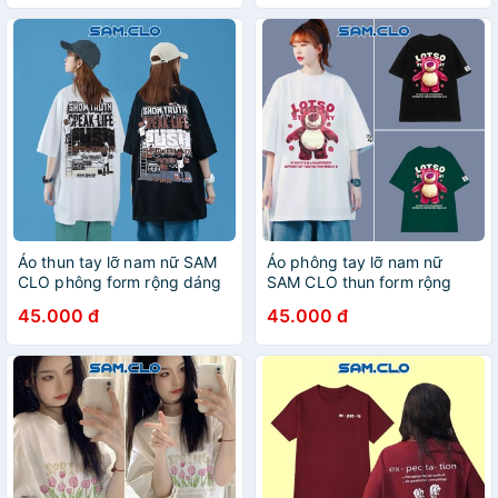
flicker
Áo thun tay lỡ nam nữ SAM
Áo phông tay lỡ nam nữ
CLO phông form rộng dáng
SAM CLO thun form rộng
Unisex, mặc lớp, nhóm, cặp
dáng Unisex - mặc cặp,
45.000 đ
45.000 đ
in chữ SHOW TRUTH
nhóm, lớp in CHÚ GẤU QUẢ
DÂU