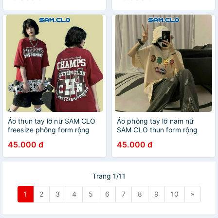
INCH trắng
Áo thun tay lỡ nữ SAM CLO
Áo phông tay lỡ nam nữ
freesize phông form rộng
SAM CLO thun form rộng
dáng Unisex - mặc cặp,
dáng Unisex - mặc cặp,
45.000 đ
45.000 đ
nhóm, lớp in chữ champs
nhóm, lớp in HOẠT HÌNH
TRYTHM CLUB
POPSICLE
Trang 1/11
1
2
3
4
5
6
7
8
9
10
»