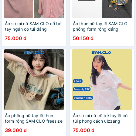
Áo sơ mi nữ SAM CLO cổ bẻ
Áo thun nữ tay lỡ SAM CLO
tay ngắn có túi dáng
phông form rộng dáng
ulzzang freesize form rộng
Unisex - áo lớp, nhóm,
75.000 đ
50.150 đ
HÌNH YELLOW FLICKER
couple CHUYẾN XE BUÝT
BRAND
DÃ NGOẠI
Áo phông nữ tay lỡ thun
Áo sơ mi nữ cổ bẻ tay lỡ có
form rộng SAM CLO freesize
túi phong cách ulzzang
dáng Unisex mặc cặp,
freesize form rộng dáng
39.000 đ
75.000 đ
nhóm, lớp in BERNIE BEAR
unisex chữ THÊU yellow