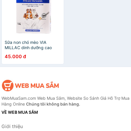
Sữa non chó mèo VIA
MILLAC dinh dưỡng cao
thay thế sữa mẹ, chó mèo
45.000 đ
bầu, ốm bệnh..
WebMuaSam.com Web Mua Sắm, Website So Sánh Giá Hỗ Trợ Mua
Hàng Online
Chúng tôi không bán hàng.
VỀ WEB MUA SẮM
Giới thiệu