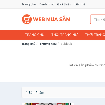
Trang chủ
Danh mục
Giới thiệu
Liên hệ
TRANG CHỦ
THỜI TRANG NỮ
THỜI TRAN
scblock
Trang chủ
Thương hiệu
ĐIỆN THOẠI & PHỤ KIỆN
DU LỊCH & HÀNH LÝ
CHĂM SÓC THÚ CƯNG
MẸ & BÉ
THỜI TRAN
THỂ THAO & DÃ NGOẠI
VĂN PHÒNG PHẨM
Tất cả sản phẩm thương 
VOUCHER & DỊCH VỤ
1
Sản Phẩm