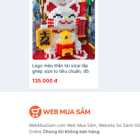
Lego mèo thần tài xizai lắp
ghép size to tiêu chuẩn, đồ
chơi lắp ghép mèo tài lộc cho
135.000 đ
bé
WebMuaSam.com Web Mua Sắm, Website So Sánh Giá
Online
Chúng tôi không bán hàng.