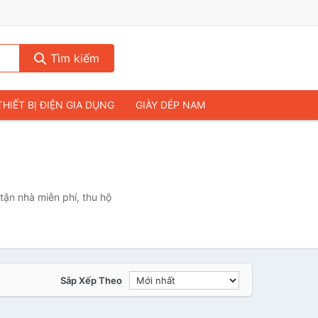
Tìm kiếm
THIẾT BỊ ĐIỆN GIA DỤNG
GIÀY DÉP NAM
HIẾT BỊ ÂM THANH
THỰC PHẨM VÀ ĐỒ UỐNG
& FLYCAM
NHÀ CỬA & ĐỜI SỐNG
ẠP CHÍ
MÁY TÍNH & LAPTOP
tận nhà miễn phí, thu hộ
Sắp Xếp Theo