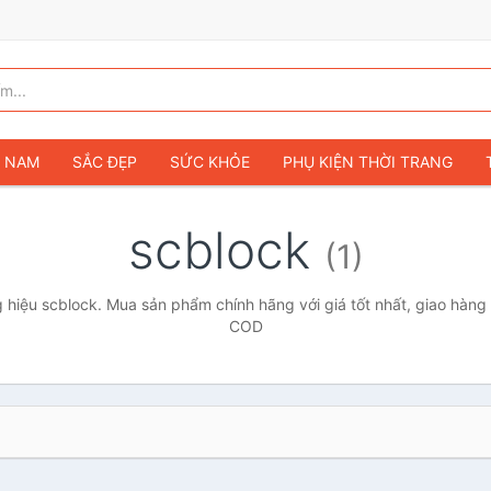
G NAM
SẮC ĐẸP
SỨC KHỎE
PHỤ KIỆN THỜI TRANG
TÚI VÍ NỮ
GIÀY DÉP NỮ
TÚI VÍ NAM
ĐỒNG HỒ
T
scblock
(1)
G TRẺ EM & TRẺ SƠ SINH
GAMING & CONSOLE
CAMERAS 
SỞ THÍCH & SƯU TẦM
Ô TÔ
MÔ TÔ, XE MÁY
SÁCH & T
hiệu scblock. Mua sản phẩm chính hãng với giá tốt nhất, giao hàng 
COD