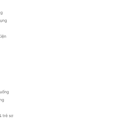
ng
Dụng
Kiện
 uống
ng
& trẻ sơ