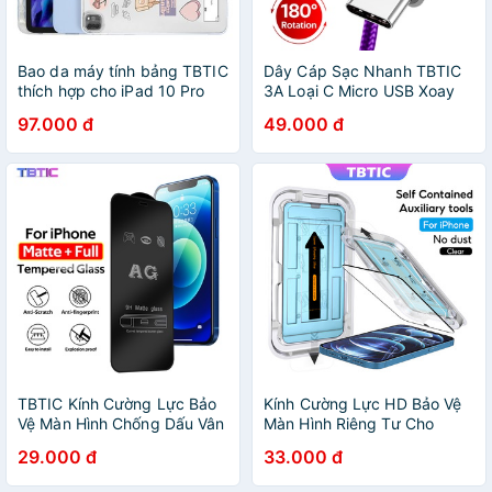
Bao da máy tính bảng TBTIC
Dây Cáp Sạc Nhanh TBTIC
thích hợp cho iPad 10 Pro
3A Loại C Micro USB Xoay
2018 2020 2021 2022 11 Air
180 Độ
97.000 đ
49.000 đ
1 Air 2 Mini 4 5 6 Air 3 Pro
10.5 Air 4
TBTIC Kính Cường Lực Bảo
Kính Cường Lực HD Bảo Vệ
Vệ Màn Hình Chống Dấu Vân
Màn Hình Riêng Tư Cho
Tay Cho iPhone 14 13 12 11
iPhone 14 Plus 13 12 11 Pro
29.000 đ
33.000 đ
Pro Max Mini XR X Xs Max
X Xs Max XR
SE 2020 8 7 6s 6 Plus