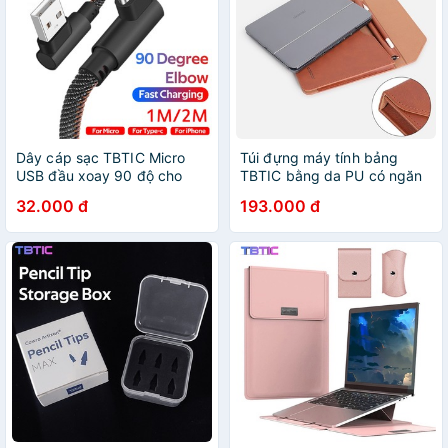
Dây cáp sạc TBTIC Micro
Túi đựng máy tính bảng
USB đầu xoay 90 độ cho
TBTIC bằng da PU có ngăn
Samsung S7 Huawei 1m 2m
đựng bút thích hợp cho iPad
32.000 đ
193.000 đ
Air 5 4 10.9 Pro 11 12.9 inch
2022