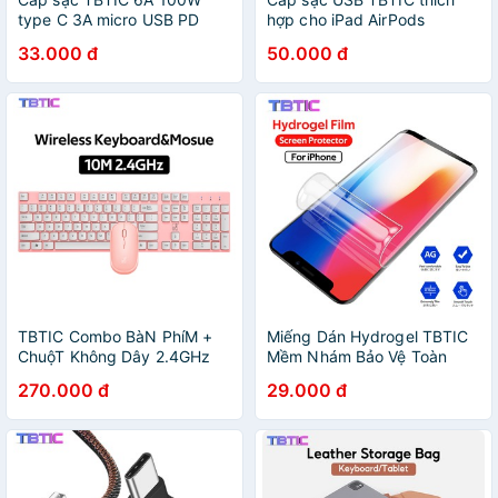
type C 3A micro USB PD
hợp cho iPad AirPods
thích hợp cho iPhone
iPhone14 13 12 11 Pro Xs
33.000 đ
50.000 đ
Samsung Huawei Xiaomi
Max 8 7 6 6S Plus X XR SE
Redmi Oneplus OPPO VIVO
5S 5C Air Mini 12.9 11
Realme
TBTIC Combo BàN PhíM +
Miếng Dán Hydrogel TBTIC
ChuộT Không Dây 2.4GHz
Mềm Nhám Bảo Vệ Toàn
USB Cho PC / Laptop
Màn Hình Cho iPhone 13mini
270.000 đ
29.000 đ
13Promax 11 Pro 6 7 8 Plus
Max Xs Max