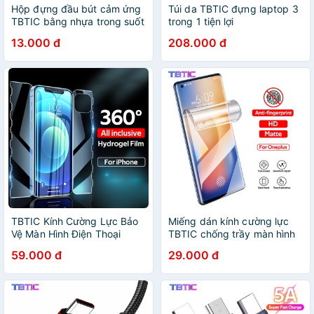
Hộp đựng đầu bút cảm ứng
Túi da TBTIC đựng laptop 3
TBTIC bằng nhựa trong suốt
trong 1 tiện lợi
thích hợp cho iPad Pencil 1st
13.000 đ
208.000 đ
2nd
TBTIC Kính Cường Lực Bảo
Miếng dán kính cường lực
Vệ Màn Hình Điện Thoại
TBTIC chống trầy màn hình
iPhone 14 Plus 13 12 11 Pro
cho Oneplus 6 6t 7 Pro 7t
59.000 đ
29.000 đ
Max Mini Xs Max X XR
Pro 8 Pro Node 9 Pro 9r