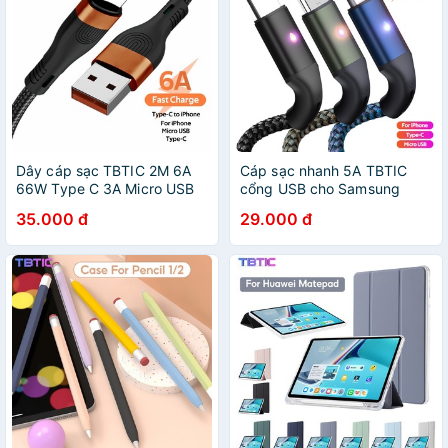
Dây cáp sạc TBTIC 2M 6A
Cáp sạc nhanh 5A TBTIC
66W Type C 3A Micro USB
cổng USB cho Samsung
PD chuyên dụng cho
Galaxy S10 S22 S20 S21
35.000 đ
29.000 đ
Oneplus iPhone Huawei
Huawei P40 P30 P20
Xiaomi Redmi OPPO Vivo
Mate40
Realme Reno