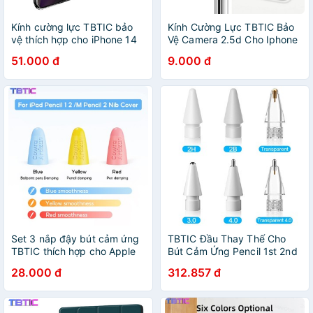
Kính cường lực TBTIC bảo
Kính Cường Lực TBTIC Bảo
vệ thích hợp cho iPhone 14
Vệ Camera 2.5d Cho Iphone
13 12 11 Pro Max Mini SE
11 Pro Max
51.000 đ
9.000 đ
2020 XR X Xs Max 8 7 6 6s
Plus SE 2020
Set 3 nắp đậy bút cảm ứng
TBTIC Đầu Thay Thế Cho
TBTIC thích hợp cho Apple
Bút Cảm Ứng Pencil 1st 2nd
Pencil 1st 2nd
2H 2B 3.0 4.0
28.000 đ
312.857 đ