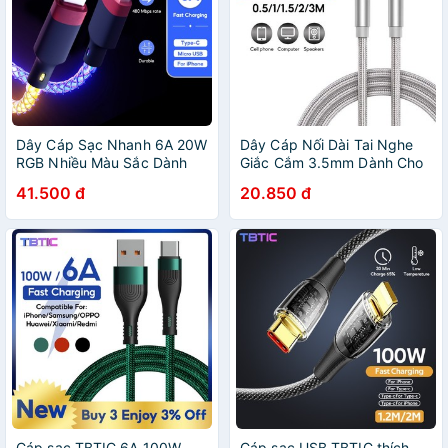
Dây Cáp Sạc Nhanh 6A 20W
Dây Cáp Nối Dài Tai Nghe
RGB Nhiều Màu Sắc Dành
Giắc Cắm 3.5mm Dành Cho
Cho IPhone Samsung Oppo
Điện Thoại
41.500 đ
20.850 đ
Type-C Micro Usb
Cáp sạc TBTIC 6A 100W
Cáp sạc USB TBTIC thích