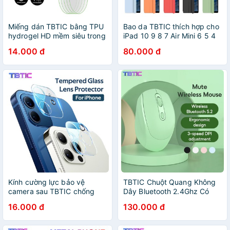
Miếng dán TBTIC bằng TPU
Bao da TBTIC thích hợp cho
hydrogel HD mềm siêu trong
iPad 10 9 8 7 Air Mini 6 5 4
suốt hình tròn dành cho màn
3 2 1 9.7 10.2 10.5 10.9 11
14.000 đ
80.000 đ
hình cảm ứng Apple Airtag
Inch Pro 2022 2021 2020
2018
Kính cường lực bảo vệ
TBTIC Chuột Quang Không
camera sau TBTIC chống
Dây Bluetooth 2.4Ghz Có
sốc chống trầy xước thích
Thể ĐiềU ChỉNh Cho PC /
16.000 đ
130.000 đ
hợp cho iPhone 14 Plus 13
Laptop
12 11 Pro Max