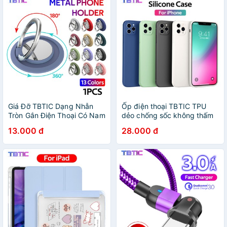
Giá Đỡ TBTIC Dạng Nhẫn
Ốp điện thoại TBTIC TPU
Tròn Gắn Điện Thoại Có Nam
dẻo chống sốc không thấm
Châm Từ Tính Gắn Xe Hơi
nước cho Iphone 12 11 Pro
13.000 đ
28.000 đ
Max Se 2020 Xr X Xs Max 8
7 6 6s Plus