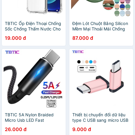
TBTIC Ốp Điện Thoại Chống
Đệm Lót Chuột Bằng Silicon
Sốc Chống Thấm Nước Cho
Mềm Mại Thoải Mái Chống
iPhone 14 13 12 11 Pro Max
Trượt Tiện Dụng
19.000 đ
87.000 đ
Mini SE 2020 XR X Xs Max 8
7 6 6s Plus
TBTIC 5A Nylon Braided
Thiết bị chuyển đổi dữ liệu
Micro Usb LED Fast
type C USB sang micro USB
Charging Type C For i-Phone
tiện dụng TBTIC
26.000 đ
9.000 đ
Cable