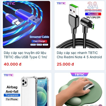
Dây cáp sạc truyền dữ liệu
Dây cáp sạc nhanh TBTIC
TBTIC đầu USB Type C 1m/
Cho Redmi Note 4 5 Android
2m có đèn LED cho điện
Micro USB 3A 1m / 2m
40.000 đ
25.000 đ
thoại i-Ph