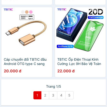
Max
Cáp chuyển đổi TBTIC đầu
TBTIC Ốp Điện Thoại Kính
Android OTG type C sang
Cường Lực 9H Bảo Vệ Toàn
USB 2.0 tiện dụng
Diện Cho iPhone 14 13 12 11
20.000 đ
22.000 đ
Pro Max Mini Xr X Xs Max 8
7 6 6s Plus SE 2020 20D
Trang 1/5
1
2
3
4
5