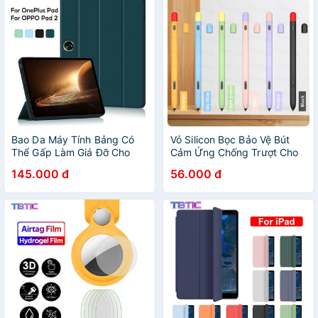
Bao Da Máy Tính Bảng Có
Vỏ Silicon Bọc Bảo Vệ Bút
Thể Gấp Làm Giá Đỡ Cho
Cảm Ứng Chống Trượt Cho
OPPO Pad 2 Cover 11.61
Samsung S Pen S6 Lite S7
145.000 đ
56.000 đ
OPPO Pad 2 OnePlus Pad
Plus S8 Plus Stylus
11.61 Inch 2023 Coque