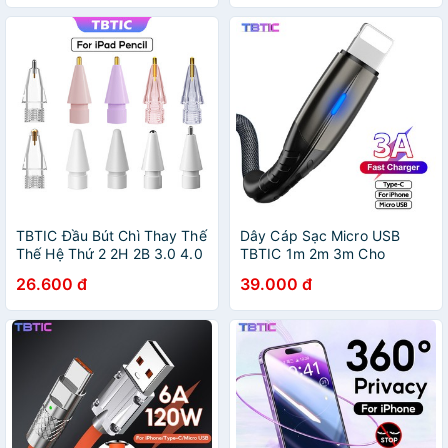
TBTIC Đầu Bút Chì Thay Thế
Dây Cáp Sạc Micro USB
Thế Hệ Thứ 2 2H 2B 3.0 4.0
TBTIC 1m 2m 3m Cho
Cho Apple Pencil 1st 2nd
iPhone 6 6s 7 8 Plus 11 12
26.600 đ
39.000 đ
Pro Max X Xs 5 5s Se