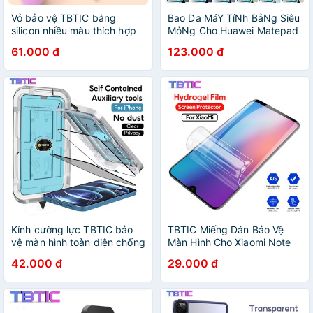
Vỏ bảo vệ TBTIC bằng
Bao Da MáY TíNh BảNg Siêu
silicon nhiều màu thích hợp
MỏNg Cho Huawei Matepad
cho bút cảm ứng Apple
11 Case 2023 Huawei
61.000 đ
123.000 đ
Pencil 1st 2nd Gen
Matepad Pro 11
Kính cường lực TBTIC bảo
TBTIC Miếng Dán Bảo Vệ
vệ màn hình toàn diện chống
Màn Hình Cho Xiaomi Note
sốc thích hợp cho iPhone 14
10 11 10T Pro Lite Ultra 10S
42.000 đ
29.000 đ
Plus 13 12 11 Pro X Xs Max
PocoPhone F1 Poco F2 M2
XR
Pro X3 NFC C3 M3 X2