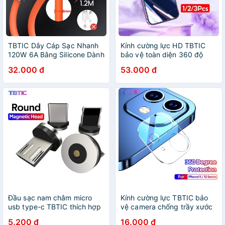
TBTIC Dây Cáp Sạc Nhanh
Kính cường lực HD TBTIC
120W 6A Bằng Silicone Dành
bảo vệ toàn diện 360 độ
Cho iPhone Xiaomi Huawei
thích hợp cho iPhone 14 Plus
32.000 đ
53.000 đ
OPPO
13 12 11 Pro Xs Max XR X
Đầu sạc nam châm micro
Kính cường lực TBTIC bảo
usb type-c TBTIC thích hợp
vệ camera chống trầy xước
cho điện thoại IOS
chống sốc thích hợp cho
5.200 đ
16.000 đ
iPhone 14 Plus 13 12 11 Pro