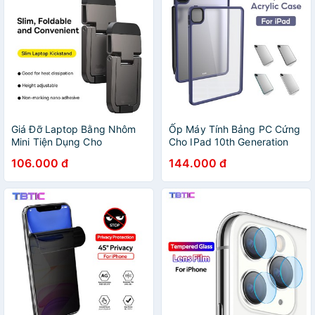
Giá Đỡ Laptop Bằng Nhôm
Ốp Máy Tính Bảng PC Cứng
Mini Tiện Dụng Cho
Cho IPad 10th Generation
Macbook Air / Pro
2022 8th 9th 7th 10.2 IPad
106.000 đ
144.000 đ
Pro 11 Air 5 4 3 Mini 6 4 5
IPad 2 3 5th 6th 9.7