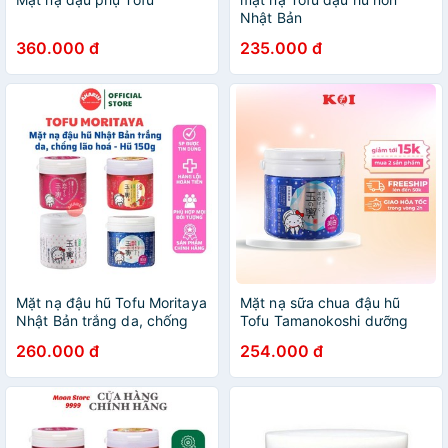
Nhật Bản
360.000 đ
235.000 đ
Mặt nạ đậu hũ Tofu Moritaya
Mặt nạ sữa chua đậu hũ
Nhật Bản trắng da, chống
Tofu Tamanokoshi dưỡng
lão hoá - Hũ 150g
ẩm và dưỡng trắng da 150g
260.000 đ
254.000 đ
Nhật Bản