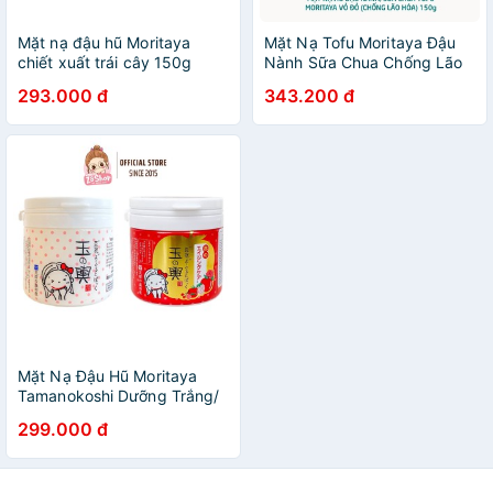
Mặt nạ đậu hũ Moritaya
Mặt Nạ Tofu Moritaya Đậu
chiết xuất trái cây 150g
Nành Sữa Chua Chống Lão
Hóa Và Làm Sáng Da Nhật
293.000 đ
343.200 đ
Bản (150gr)
Mặt Nạ Đậu Hũ Moritaya
Tamanokoshi Dưỡng Trắng/
Chống Lão Hóa 150g
299.000 đ