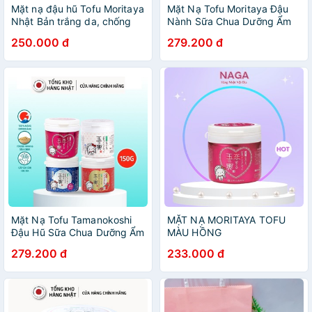
Mặt nạ đậu hũ Tofu Moritaya
Mặt Nạ Tofu Moritaya Đậu
Nhật Bản trắng da, chống
Nành Sữa Chua Dưỡng Ẩm
lão hoá mịn da - Hũ 150g
Và Làm Sáng Da Nhật Bản
250.000 đ
279.200 đ
(150gr)
Mặt Nạ Tofu Tamanokoshi
MẶT NẠ MORITAYA TOFU
Đậu Hũ Sữa Chua Dưỡng Ẩm
MÀU HỒNG
Dưỡng Trắng, Chống Lão
279.200 đ
233.000 đ
Hóa Da Nhật Bản (150 gam)