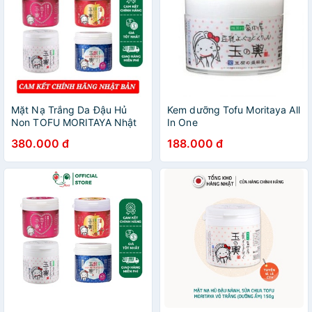
Mặt Nạ Trắng Da Đậu Hủ
Kem dưỡng Tofu Moritaya All
Non TOFU MORITAYA Nhật
In One
Bản 150gr Tái Tạo, Phục Hồi,
380.000 đ
188.000 đ
Mờ Thâm Nám Tàn Nhang
Săn Chắc Da