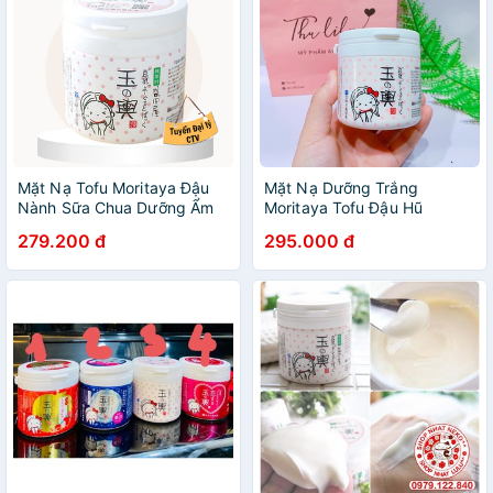
Mặt Nạ Tofu Moritaya Đậu
Mặt Nạ Dưỡng Trắng
Nành Sữa Chua Dưỡng Ẩm
Moritaya Tofu Đậu Hũ
Và Làm Trắng Sáng Da Nhật
279.200 đ
295.000 đ
Bản Nhiều Phân Loại (150gr)