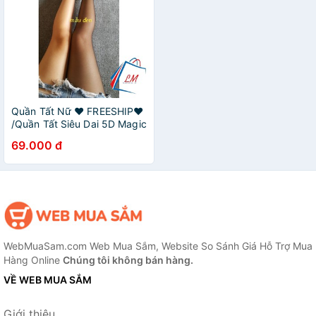
Quần Tất Nữ ♥️ FREESHIP♥️
/Quần Tất Siêu Dai 5D Magic
Phiên Bản Chống Nắng
69.000 đ
SPF25+
WebMuaSam.com Web Mua Sắm, Website So Sánh Giá Hỗ Trợ Mua
Hàng Online
Chúng tôi không bán hàng.
VỀ WEB MUA SẮM
Giới thiệu