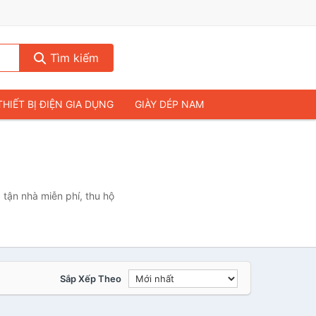
Tìm kiếm
THIẾT BỊ ĐIỆN GIA DỤNG
GIÀY DÉP NAM
HIẾT BỊ ÂM THANH
THỰC PHẨM VÀ ĐỒ UỐNG
& FLYCAM
NHÀ CỬA & ĐỜI SỐNG
ẠP CHÍ
MÁY TÍNH & LAPTOP
tận nhà miễn phí, thu hộ
Sắp Xếp Theo