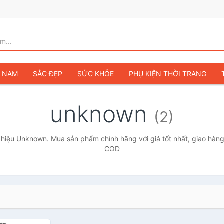
G NAM
SẮC ĐẸP
SỨC KHỎE
PHỤ KIỆN THỜI TRANG
TÚI VÍ NỮ
GIÀY DÉP NỮ
TÚI VÍ NAM
ĐỒNG HỒ
T
unknown
(2)
G TRẺ EM & TRẺ SƠ SINH
GAMING & CONSOLE
CAMERAS 
SỞ THÍCH & SƯU TẦM
Ô TÔ
MÔ TÔ, XE MÁY
SÁCH & T
hiệu Unknown. Mua sản phẩm chính hãng với giá tốt nhất, giao hàng 
COD