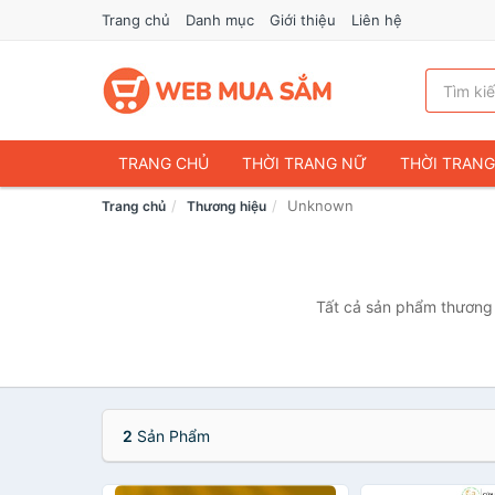
Trang chủ
Danh mục
Giới thiệu
Liên hệ
TRANG CHỦ
THỜI TRANG NỮ
THỜI TRAN
Unknown
Trang chủ
Thương hiệu
ĐIỆN THOẠI & PHỤ KIỆN
DU LỊCH & HÀNH LÝ
CHĂM SÓC THÚ CƯNG
MẸ & BÉ
THỜI TRAN
THỂ THAO & DÃ NGOẠI
VĂN PHÒNG PHẨM
Tất cả sản phẩm thương 
VOUCHER & DỊCH VỤ
2
Sản Phẩm