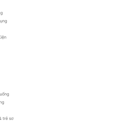
ng
Dụng
Kiện
 uống
ng
& trẻ sơ