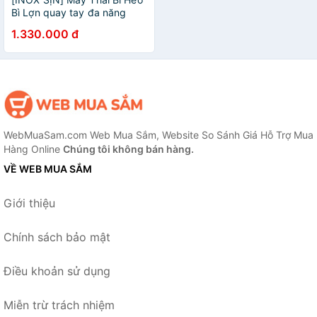
Bì Lợn quay tay đa năng
chân inox| Máy cắt bì heo
1.330.000 đ
loại lớn | Máy xay bì heo
WebMuaSam.com Web Mua Sắm, Website So Sánh Giá Hỗ Trợ Mua
Hàng Online
Chúng tôi không bán hàng.
VỀ WEB MUA SẮM
Giới thiệu
Chính sách bảo mật
Điều khoản sử dụng
Miễn trừ trách nhiệm