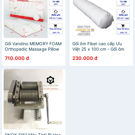
Gối Vandino MEMORY FOAM
Gối ôm Fiber cao cấp Ưu
Orthopedic Massage Pillow
Việt 25 x 100 cm - Gối ôm
Ưu Việt (loại có gai
dành cho người lớn
710.000 đ
230.000 đ
massage) - 34cm x 51cm x
8.3/10.3cm
[INOX SỊN] Máy Thái Bì Heo