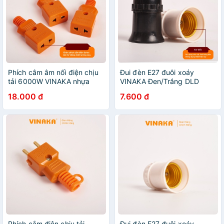
Phích cắm âm nối điện chịu
Đui đèn E27 đuôi xoáy
tải 6000W VINAKA nhựa
VINAKA Đen/Trắng DLD
ABS chống vỡ PN2
18.000 đ
7.600 đ
Phích cắm điện chịu tải
Đui đèn E27 đuôi xoáy