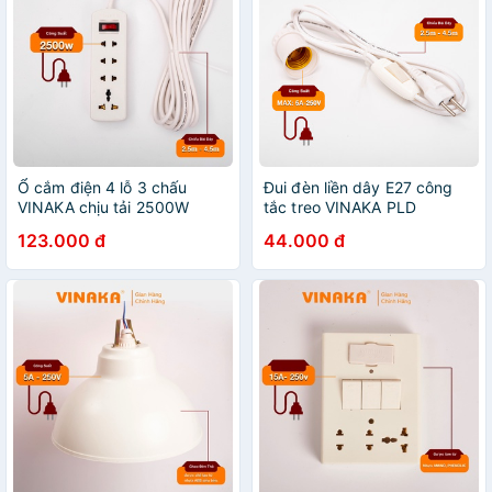
Ổ cắm điện 4 lỗ 3 chấu
Đui đèn liền dây E27 công
VINAKA chịu tải 2500W
tắc treo VINAKA PLD
công tắc bật tắt cao cấp
123.000 đ
44.000 đ
E4T