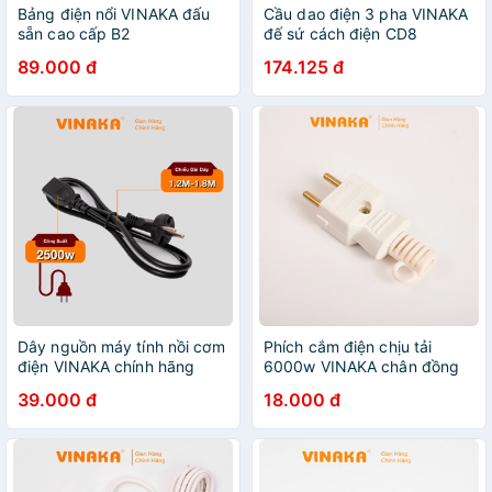
Bảng điện nổi VINAKA đấu
Cầu dao điện 3 pha VINAKA
sẵn cao cấp B2
đế sứ cách điện CD8
89.000 đ
174.125 đ
Dây nguồn máy tính nồi cơm
Phích cắm điện chịu tải
điện VINAKA chính hãng
6000w VINAKA chân đồng
DN1
lõi nhựa pha sứ chịu nhiệt
39.000 đ
18.000 đ
chịu tải PC2