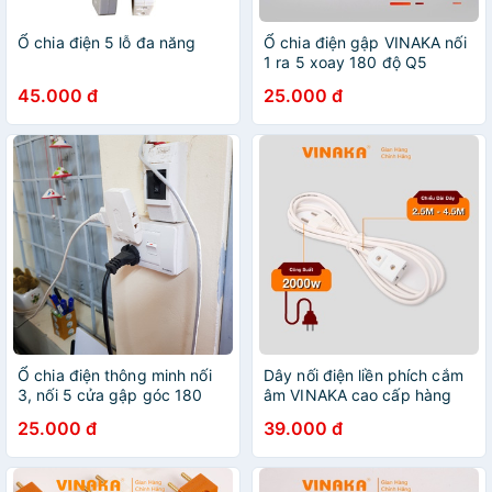
Ổ chia điện 5 lỗ đa năng
Ổ chia điện gập VINAKA nối
1 ra 5 xoay 180 độ Q5
45.000 đ
25.000 đ
Ổ chia điện thông minh nối
Dây nối điện liền phích cắm
3, nối 5 cửa gập góc 180
âm VINAKA cao cấp hàng
H3T, Q5
chính hãng PN3T/PN5T
25.000 đ
39.000 đ