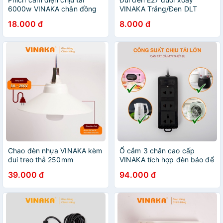
6000w VINAKA chân đồng
VINAKA Trắng/Đen DLT
lõi nhựa pha sứ chịu tải chịu
18.000 đ
8.000 đ
nhiệt PC3
Chao đèn nhựa VINAKA kèm
Ổ cắm 3 chân cao cấp
đui treo thả 250mm
VINAKA tích hợp đèn báo để
CDLD250
bàn treo tường M3D
39.000 đ
94.000 đ