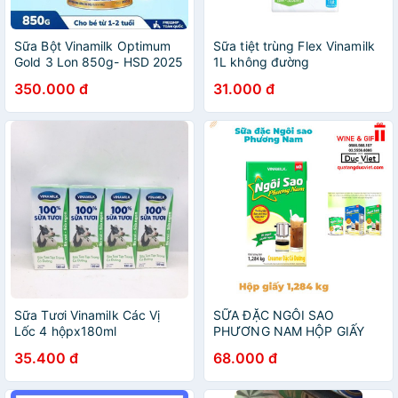
Sữa Bột Vinamilk Optimum
Sữa tiệt trùng Flex Vinamilk
Gold 3 Lon 850g- HSD 2025
1L không đường
350.000 đ
31.000 đ
Sữa Tươi Vinamilk Các Vị
SỮA ĐẶC NGÔI SAO
Lốc 4 hộpx180ml
PHƯƠNG NAM HỘP GIẤY
1,284KG
35.400 đ
68.000 đ