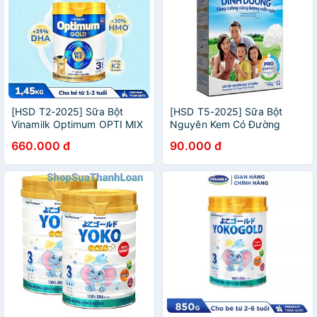
[HSD T2-2025] Sữa Bột
[HSD T5-2025] Sữa Bột
Vinamilk Optimum OPTI MIX
Nguyên Kem Có Đường
Gold 3 1450g.
Vinamilk Dinh Dưỡng Hộp
660.000 đ
90.000 đ
Giấy 400g.