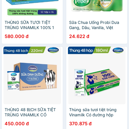
THÙNG SỮA TƯƠI TIỆT
Sữa Chua Uống Probi Dưa
TRÙNG VINAMILK 100% 1
Gang, Dâu, Vanilla, Việt
LÍT KHÔNG ĐƯỜNG, CÓ
Quất, Dứa , Cam - Lốc 5
580.000 đ
24.622 đ
ĐƯỜNG
Chai 65ml
THÙNG 48 BỊCH SỮA TIỆT
Thùng sữa tươi tiệt trùng
TRÙNG VINAMILK CÓ
Vinamilk Có đường hộp
ĐƯỜNG, KHÔNG ĐƯỜNG,
180ml “Giá Bán Đã Trừ
450.000 đ
370.875 đ
ÍT ĐƯỜNG 220Ml/ BỊCH
Khuyến Mãi”