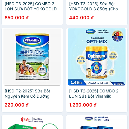
[HSD T3-2025] COMBO 2
[HSD T3-2025] Sữa Bột
LON SỮA BỘT YOKOGOLD
YOKOGOLD 3 850g (Cho
3 850G (CHO TRẺ TỪ 2 - 6
Trẻ Từ 2 - 6 Tuổi).
850.000 đ
440.000 đ
TUỔI).
[HSD T2-2025] Sữa Bột
[HSD T2-2025] COMBO 2
Nguyên Kem Có Đường
LON Sữa Bột Vinamilk
Vinamilk Dinh Dưỡng - Hộp
Optimum OPTI MIX Gold 3
220.000 đ
1.260.000 đ
Thiếc 900g.
1450g.