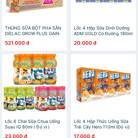
THÙNG SỮA BỘT PHA SẴN
Lốc 4 Hộp Sữa Dinh Dưỡng
DIELAC GROW PLUS GAIN
ADM GOLD Có Đường 180ml
PRO 180ML (48 HỘP)
- 110ml
521.000 đ
20.000 đ
Lốc 6 Chai Sữa Chua Uống
Lốc 4 Hộp Thức Uống Sữa
Susu IQ 80ml ( Đủ vị )
Trái Cây Hero 110ml (Đủ vị)
23.000 đ
17.000 đ