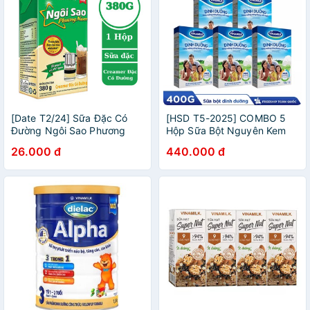
[Date T2/24] Sữa Đặc Có
[HSD T5-2025] COMBO 5
Đường Ngôi Sao Phương
Hộp Sữa Bột Nguyên Kem
Nam Hộp Giấy 380g
Có Đường Vinamilk Dinh
26.000 đ
440.000 đ
Dưỡng Hộp Giấy 400g.