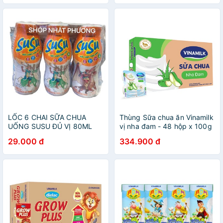
LỐC 6 CHAI SỮA CHUA
Thùng Sữa chua ăn Vinamilk
UỐNG SUSU ĐỦ VỊ 80ML
vị nha đam - 48 hộp x 100g
29.000 đ
334.900 đ