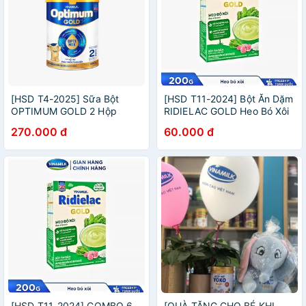
[HSD T4-2025] Sữa Bột
[HSD T11-2024] Bột Ăn Dặm
OPTIMUM GOLD 2 Hộp
RIDIELAC GOLD Heo Bó Xôi
400G.
- Hộp Giấy 200g.
270.000 đ
60.000 đ
[HSD T11-2024] COMBO 6
[QUÀ TẶNG CHO BÉ KHI