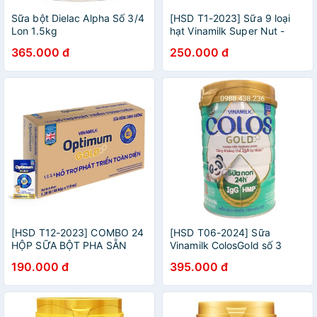
Sữa bột Dielac Alpha Số 3/4
[HSD T1-2023] Sữa 9 loại
Lon 1.5kg
hạt Vinamilk Super Nut -
Thùng 24 hộp 180ml
365.000 đ
250.000 đ
[HSD T12-2023] COMBO 24
[HSD T06-2024] Sữa
HỘP SỮA BỘT PHA SẴN
Vinamilk ColosGold số 3
OPTIMUM GOLD 110ML
800g
190.000 đ
395.000 đ
(OPTI MIX)