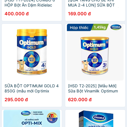
HỘP Bột Ăn Dặm Ridielac
MUA 2-4 LON] SỮA BỘT
Gold Heo Bó Xôi - Hộp Giấy
VINAMILK YOKO GOLD SỐ 1
400.000 đ
169.000 đ
200g.
SỮA BỘT OPTIMUM GOLD 4
[HSD T2-2025] [Mẫu Mới]
850G (mẫu mới Optimix
Sữa Bột Vinamilk Optimum
date 2024)
Gold 3 1450g.
295.000 đ
620.000 đ