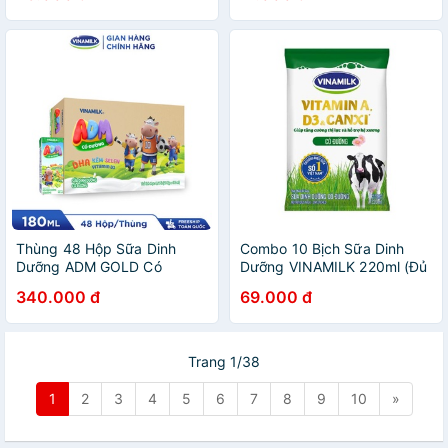
Thùng 48 Hộp Sữa Dinh
Combo 10 Bịch Sữa Dinh
Dưỡng ADM GOLD Có
Dưỡng VINAMILK 220ml (Đủ
Đường 180ml
vị)
340.000 đ
69.000 đ
Trang 1/38
1
2
3
4
5
6
7
8
9
10
»