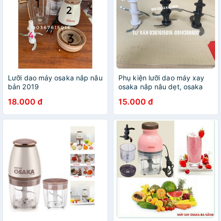
Lưỡi dao máy osaka nắp nâu
Phụ kiện lưỡi dao máy xay
bản 2019
osaka nắp nâu dẹt, osaka
trắng tròn, osaka phiên bản
18.000 đ
15.000 đ
2019