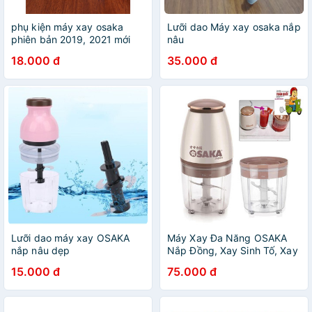
phụ kiện máy xay osaka
Lưỡi dao Máy xay osaka nắp
phiên bản 2019, 2021 mới
nâu
nhất dòng máy nắp đồng
18.000 đ
35.000 đ
Lưỡi dao máy xay OSAKA
Máy Xay Đa Năng OSAKA
nắp nâu dẹp
Nắp Đồng, Xay Sinh Tố, Xay
Thịt, , Nhỏ Gọn, Mạnh Mẽ,
15.000 đ
75.000 đ
BH 1:1 Hàng Nội Địa