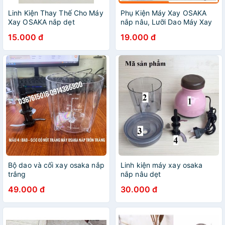
Linh Kiện Thay Thế Cho Máy
Phụ Kiện Máy Xay OSAKA
Xay OSAKA nắp dẹt
nắp nâu, Lưỡi Dao Máy Xay
Osaka, Đầu máy + mô tơ,
15.000 đ
19.000 đ
cối, zoăng + nắp- Chuẩn jin
tách từ bộ
Bộ dao và cối xay osaka nắp
Linh kiện máy xay osaka
trắng
nắp nâu dẹt
49.000 đ
30.000 đ