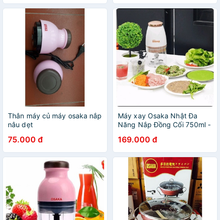
Thân máy củ máy osaka nắp
Máy xay Osaka Nhật Đa
nâu dẹt
Năng Nắp Đồng Cối 750ml -
Cối Xay Osaka Bán Chạy
75.000 đ
169.000 đ
Nhất 2021