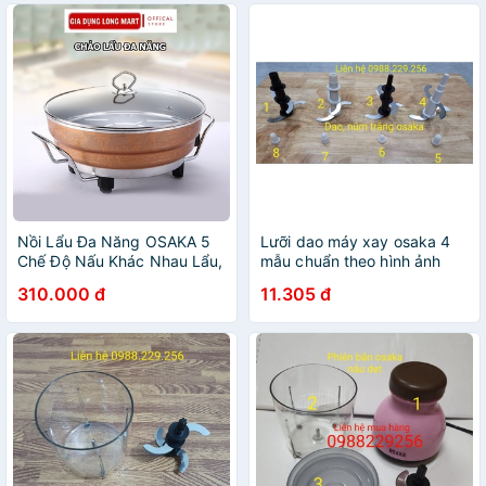
Nồi Lẩu Đa Năng OSAKA 5
Lưỡi dao máy xay osaka 4
Chế Độ Nấu Khác Nhau Lẩu,
mẫu chuẩn theo hình ảnh
Nướng, Xào, Rán, Hấp Bảo
310.000 đ
11.305 đ
Hành 12 Tháng