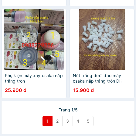
Phụ kiện máy xay osaka năp
Nút trắng dưới dao máy
trắng tròn
osaka nắp trắng tròn DH
807 và máy phiên bản 2019
25.900 đ
15.900 đ
Trang 1/5
1
2
3
4
5