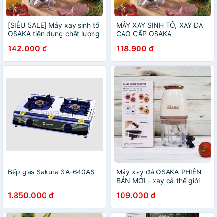
[SIÊU SALE] Máy xay sinh tố
MÁY XAY SINH TỐ, XAY ĐÁ
OSAKA tiện dụng chất lượng
CAO CẤP OSAKA
cao NẮP TRẮNG
142.000 đ
118.900 đ
Bếp gas Sakura SA-640AS
Máy xay đá OSAKA PHIÊN
BẢN MỚI - xay cả thế giới
1.850.000 đ
109.000 đ