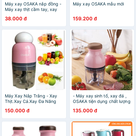
Máy xay OSAKA nắp đồng -
Máy xay OSAKA mẫu mới
Máy xay thịt cầm tay, xay
sinh tố, mọi loại thực phẩm [
38.000 đ
159.200 đ
Hàng Loại Tốt ]
Máy Xay Nắp Trắng - Xay
- Máy xay sinh tố, xay đá ,
Thịt.Xay Cá.Xay Đa Năng
OSAKA tiện dụng chất lượng
cao năp nâu
150.000 đ
135.000 đ