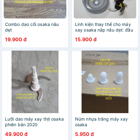
Combo dao cối osaka nâu
Linh kiện thay thế cho máy
dẹt
xay osaka nắp nâu dẹt: đầu
máy, lưỡi dao, cối, nắp
19.900 đ
15.900 đ
chống tràn và zoong
Lưỡi dao máy xay thịt osaka
Núm nhựa trắng máy xay
phiên bản 2020
osaka
49.900 đ
5.950 đ