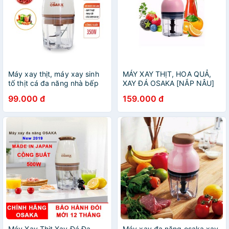
Máy xay thịt, máy xay sinh
MÁY XAY THỊT, HOA QUẢ,
tố thịt cá đa năng nhà bếp
XAY ĐÁ OSAKA [NẮP NÂU]
Osaka Nhật Bản, công suất
99.000 đ
159.000 đ
350w dung tích 750ml, bảo
hành 12 tháng
Máy Xay Thịt Xay Đá Đa
Máy xay đa năng osaka xay