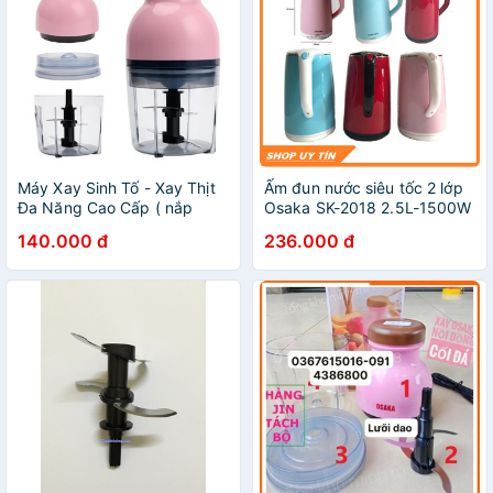
Máy Xay Sinh Tố - Xay Thịt
Ấm đun nước siêu tốc 2 lớp
Đa Năng Cao Cấp ( nắp
Osaka SK-2018 2.5L-1500W
nâu)
kiểu dáng trang nhã, hiện
140.000 đ
236.000 đ
đại.