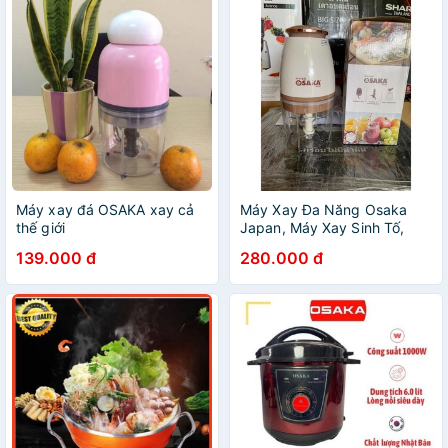
Máy xay đá OSAKA xay cả
Máy Xay Đa Năng Osaka
thế giới
Japan, Máy Xay Sinh Tố,
Rau Củ, Thịt - Lưỡi Dao Lớn,
139.000 đ
280.000 đ
Nhỏ Gọn, Tiện Dụng