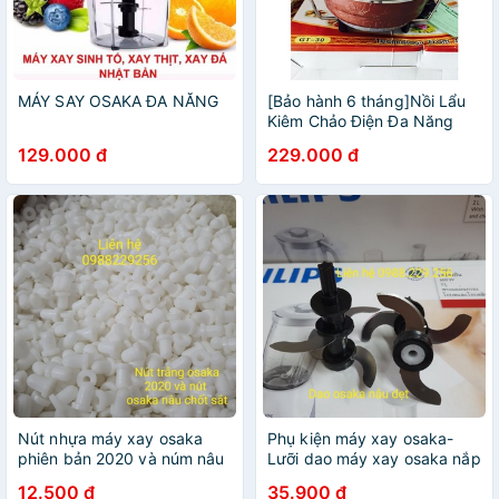
MÁY SAY OSAKA ĐA NĂNG
[Bảo hành 6 tháng]Nồi Lẩu
Kiêm Chảo Điện Đa Năng
OSAKA Họa Tiết Cao Cấp
129.000 đ
229.000 đ
2021
Nút nhựa máy xay osaka
Phụ kiện máy xay osaka-
phiên bản 2020 và núm nâu
Lưỡi dao máy xay osaka nắp
dẹt cối chốt sắt
nâu dẹt
12.500 đ
35.900 đ