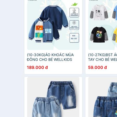
(10-30KG)ÁO KHOÁC MÙA
(10-27KG)BST 
ĐÔNG CHO BÉ WELLKIDS
TAY CHO BÉ WE
100% COTTON NỈ CHẦN
COTTON GHÉP T
189.000 đ
59.000 đ
BÔNG, DÀI TAY, NÚT BẤM
TRÒN XUẤT ÂU M
SIZE ĐẠI 2 3 4 5 6 7 TUỔI
TRẺ EM 2 3 4 5 