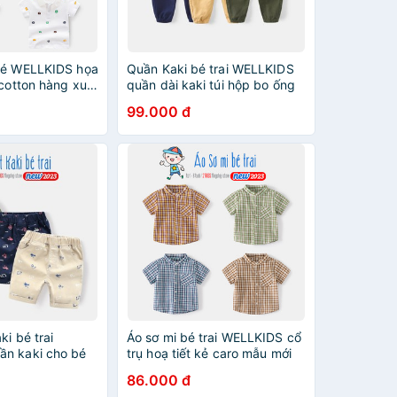
bé WELLKIDS họa
Quần Kaki bé trai WELLKIDS
 cotton hàng xuất
quần dài kaki túi hộp bo ống
thu đông
99.000 đ
ki bé trai
Áo sơ mi bé trai WELLKIDS cổ
n kaki cho bé
trụ hoạ tiết kẻ caro mẫu mới
ẩu hàng xuất Âu
2023
86.000 đ