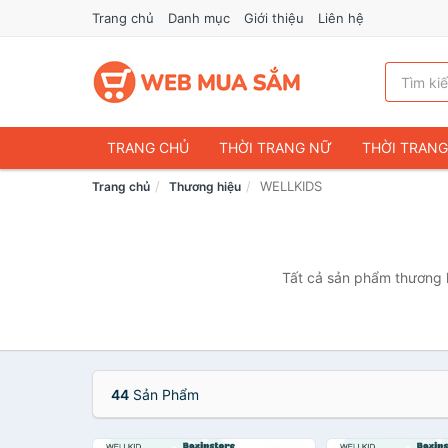
Trang chủ
Danh mục
Giới thiệu
Liên hệ
TRANG CHỦ
THỜI TRANG NỮ
THỜI TRAN
WELLKIDS
Trang chủ
Thương hiệu
ĐIỆN THOẠI & PHỤ KIỆN
DU LỊCH & HÀNH LÝ
CHĂM SÓC THÚ CƯNG
MẸ & BÉ
THỜI TRAN
THỂ THAO & DÃ NGOẠI
VĂN PHÒNG PHẨM
Tất cả sản phẩm thương h
VOUCHER & DỊCH VỤ
44
Sản Phẩm