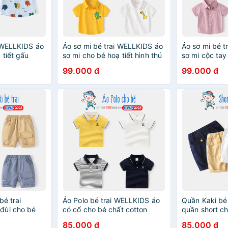
i WELLKIDS áo
Áo sơ mi bé trai WELLKIDS áo
Áo sơ mi bé 
 tiết gấu
sơ mi cho bé hoạ tiết hình thú
sơ mi cộc tay
ới 2023
đáng yêu mẫu mới 2023
yêu mẫu mới
99.000 đ
99.000 đ
bé trai
Áo Polo bé trai WELLKIDS áo
Quần Kaki bé
đùi cho bé
có cổ cho bé chất cotton
quần short ch
 mẫu mới 2023
hàng xuất Âu Mỹ
hộp hàng xuấ
85.000 đ
85.000 đ