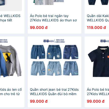
bé WELLKIDS
Áo Polo bé trai ngắn tay
Quần dài Kaki
họa tiết
27Kids WELLKIDS áo thun sơ
WELLKIDS Quầ
t bò mềm
mi cộc nam cho trẻ từ 2-8 tuổi
sự nam cho tr
99.000 đ
119.000 đ
ỹ
BSPO9
BLKK1
Kids áo len cổ
Quần short jean bé trai 27Kids
Áo Polo bé tr
m cho trẻ từ
WELLKIDS Quần đùi bò mềm
27Kids WELLK
lưng chun nam cho trẻ từ 2-8
mi cộc nam ch
99.000 đ
99.000 đ
tuổi BSJE1
BSPO4