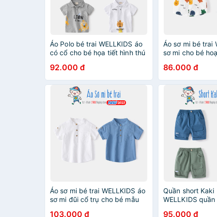
Áo Polo bé trai WELLKIDS áo
Áo sơ mi bé tra
có cổ cho bé họa tiết hình thú
sơ mi cho bé hoạ
mẫu mới 2023
đáng yêu mẫu m
92.000 đ
86.000 đ
Áo sơ mi bé trai WELLKIDS áo
Quần short Kaki 
sơ mi đũi cổ trụ cho bé mẫu
WELLKIDS quần 
mới 2023
hoạ tiết túi hộp
103.000 đ
95.000 đ