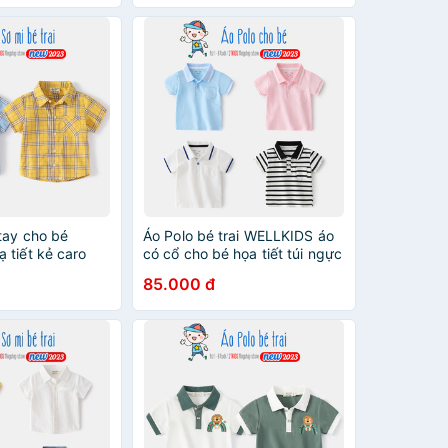
tay cho bé
Áo Polo bé trai WELLKIDS áo
 tiết kẻ caro
có cổ cho bé họa tiết túi ngực
3
chất cotton hàng xuất Âu Mỹ
85.000 đ