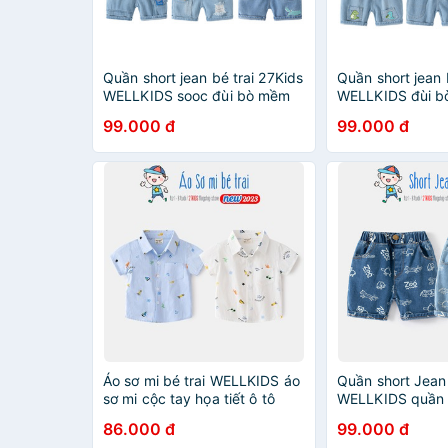
Quần short jean bé trai 27Kids
Quần short jean 
WELLKIDS sooc đùi bò mềm
WELLKIDS đùi b
lưng chun nam cho trẻ từ 2-8
chun nam cho trẻ
99.000 đ
99.000 đ
tuổi BSJE1
BSJE2
Áo sơ mi bé trai WELLKIDS áo
Quần short Jean 
sơ mi cộc tay họa tiết ô tô
WELLKIDS quần 
phong cách Hàn Quốc mẫu
hoạ tiết hình th
86.000 đ
99.000 đ
mới 2023
mới 2023