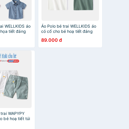
trai WELLKIDS áo
Áo Polo bé trai WELLKIDS áo
 họa tiết đáng
có cổ cho bé hoạ tiết đáng
 2023
yêu mẫu mới 2023
89.000 đ
 trai WAPYPY
o bé hoạ tiết túi
t Âu Mỹ