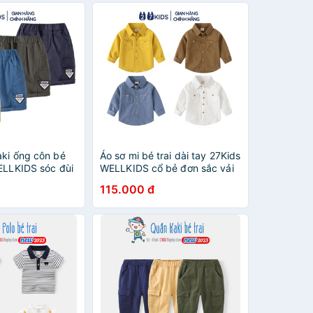
aki ống côn bé
Áo sơ mi bé trai dài tay 27Kids
ELLKIDS sóc đùi
WELLKIDS cổ bẻ đơn sắc vải
ừ 2-10 tuổi
mềm đi học nam cho trẻ từ 2-
115.000 đ
8 tuổi BLSH1