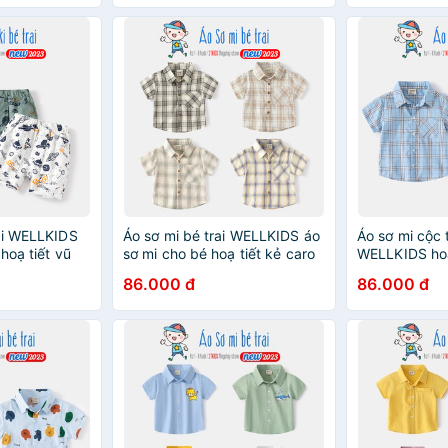
ai WELLKIDS
Áo sơ mi bé trai WELLKIDS áo
Áo sơ mi cộc 
hoạ tiết vũ
sơ mi cho bé hoạ tiết kẻ caro
WELLKIDS hoạ
3
mẫu mới 2023
mẫu mới 202
86.000 đ
86.000 đ