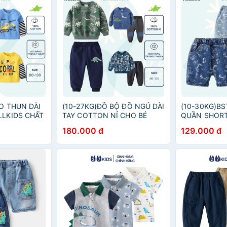
ÁO THUN DÀI
(10-27KG)ĐỒ BỘ ĐỒ NGỦ DÀI
(10-30KG)BS
LLKIDS CHẤT
TAY COTTON NỈ CHO BÉ
QUẦN SHORT
AY, CỔ
TRAI BÉ GÁI MẶC NHÀ
JEAN CHO B
180.000 đ
129.000 đ
Ỹ, SIZE ĐẠI
WELLKIDS SIZE ĐẠI TRẺ EM 3
LƯNG CHUN P
6 7 TUỔI
4 5 6 7 8 9 10 TUỔI
ÂU MỸ SIZE Đ