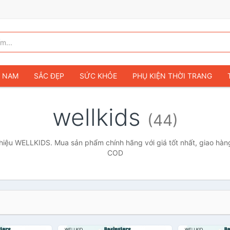
G NAM
SẮC ĐẸP
SỨC KHỎE
PHỤ KIỆN THỜI TRANG
TÚI VÍ NỮ
GIÀY DÉP NỮ
TÚI VÍ NAM
ĐỒNG HỒ
T
wellkids
(44)
G TRẺ EM & TRẺ SƠ SINH
GAMING & CONSOLE
CAMERAS 
SỞ THÍCH & SƯU TẦM
Ô TÔ
MÔ TÔ, XE MÁY
SÁCH & T
iệu WELLKIDS. Mua sản phẩm chính hãng với giá tốt nhất, giao hàng
COD