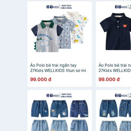
Áo Polo bé trai ngắn tay
Áo Polo bé trai 
27Kids WELLKIDS thun sơ mi
27Kids WELLKIDS
cộc nam cho trẻ từ 2-8 tuổi
cộc nam cho trẻ 
99.000 đ
99.000 đ
BSPO9
BSPO4