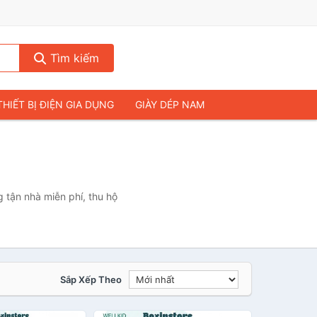
Tìm kiếm
THIẾT BỊ ĐIỆN GIA DỤNG
GIÀY DÉP NAM
HIẾT BỊ ÂM THANH
THỰC PHẨM VÀ ĐỒ UỐNG
& FLYCAM
NHÀ CỬA & ĐỜI SỐNG
ẠP CHÍ
MÁY TÍNH & LAPTOP
 tận nhà miễn phí, thu hộ
Sắp Xếp Theo