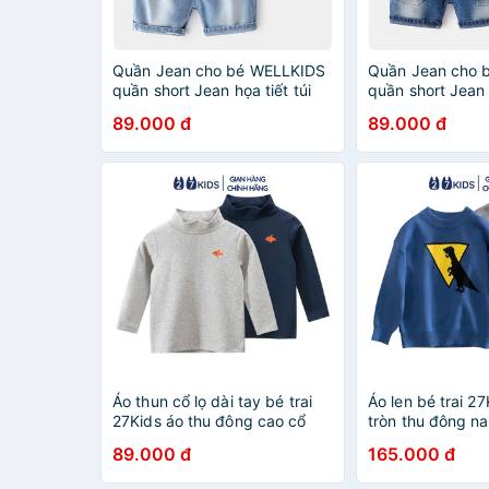
Quần Jean cho bé WELLKIDS
Quần Jean cho 
quần short Jean họa tiết túi
quần short Jean 
sau chất bò mềm hàng xuất
khủng long chấ
89.000 đ
89.000 đ
Âu Mỹ
hàng xuất Âu M
Áo thun cổ lọ dài tay bé trai
Áo len bé trai 27
27Kids áo thu đông cao cổ
tròn thu đông na
nam cho trẻ từ 2-10 tuổi
2-10 tuổi BLSW1
89.000 đ
165.000 đ
BLTN1