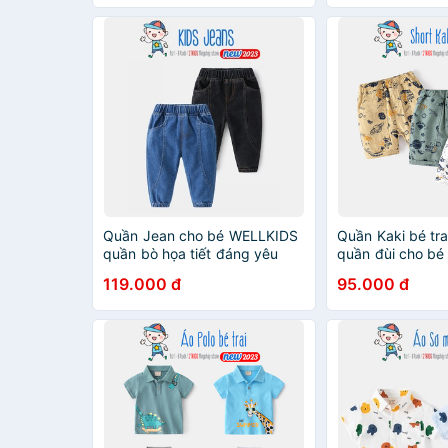
Quần Jean cho bé WELLKIDS
Quần Kaki bé tr
quần bò họa tiết đáng yêu
quần đùi cho bé 
chất vải mềm mại
trụ mẫu mới 202
119.000 đ
95.000 đ