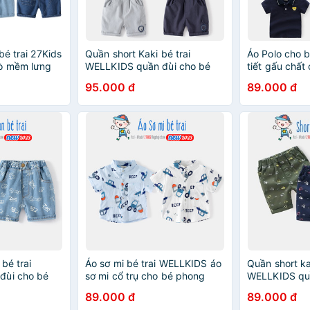
bé trai 27Kids
Quần short Kaki bé trai
Áo Polo cho 
ò mềm lưng
WELLKIDS quần đùi cho bé
tiết gấu chất
 từ 2-8 tuổi
hoạ tiết sư tử mẫu mới 2023
Âu Mỹ
95.000 đ
89.000 đ
bé trai
Áo sơ mi bé trai WELLKIDS áo
Quần short ka
đùi cho bé
sơ mi cổ trụ cho bé phong
WELLKIDS quầ
ú độc đáo mẫu
cách Hàn Quốc hoạ tiết ô tô
hoạ tiết xe c
89.000 đ
89.000 đ
mẫu mới 2023
Mỹ