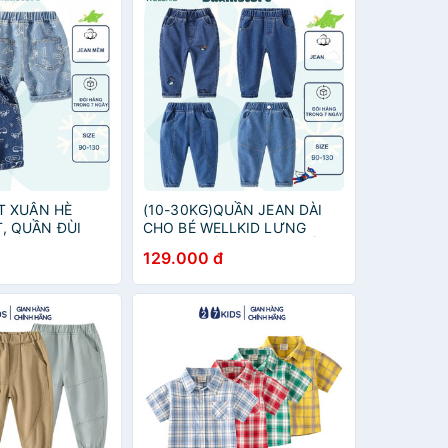
T XUÂN HÈ
(10-30KG)QUẦN JEAN DÀI
, QUẦN ĐÙI
CHO BÉ WELLKID LƯNG
É WELLKID
CHUN PHỐI TÚI THÊU NỔI
129.000 đ
HỐI TÚI, XUẤT
3D XUẤT ÂU MỸ SIZE ĐẠI 2 3
ẠI 2-8 TUỔI
4 5 6 7 TUỔI