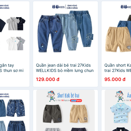
ngắn tay
Quần jean dài bé trai 27Kids
Quần short K
 thun sơ mi
WELLKIDS bò mềm lưng chun
trai 27Kids W
từ 2-8 tuổi
nam cho trẻ từ 2-10 tuổi
nam cho trẻ t
129.000 đ
95.000 đ
BLJE1
BSKK1