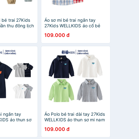
 bé trai 27Kids
Áo sơ mi bé trai ngắn tay
n thu đông lịch
27Kids WELLKIDS áo cổ bẻ
ẻ từ 2-10 tuổi
vải mềm đi học nam cho trẻ từ
109.000 đ
2-8 tuổi BSSH1
ai ngắn tay
Áo Polo bé trai dài tay 27Kids
IDS áo thun sơ
WELLKIDS áo thun sơ mi nam
o trẻ từ 2-8 tuổi
thu đông cho trẻ từ 2-8 tuổi
109.000 đ
BLPO1