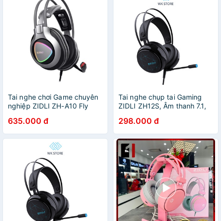
Tai nghe chơi Game chuyên
Tai nghe chụp tai Gaming
nghiệp ZIDLI ZH-A10 Fly
ZIDLI ZH12S, Âm thanh 7.1,
wing Màu Bạc- Chính hãng (
LED RGB (BH 12 Tháng)
635.000 đ
298.000 đ
BH 12T)