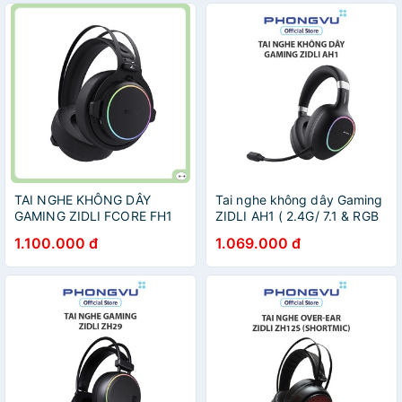
TAI NGHE KHÔNG DÂY
Tai nghe không dây Gaming
GAMING ZIDLI FCORE FH1
ZIDLI AH1 ( 2.4G/ 7.1 & RGB
LED RGB DUAL MODE HÀNG
Real) - Bảo hành 12 tháng
1.100.000 đ
1.069.000 đ
CHÍNH HÃNG