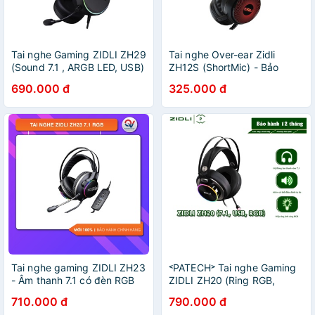
Tai nghe Gaming ZIDLI ZH29
Tai nghe Over-ear Zidli
(Sound 7.1 , ARGB LED, USB)
ZH12S (ShortMic) - Bảo
- Bảo hành 12 tháng
hành 12 tháng
690.000 đ
325.000 đ
Tai nghe gaming ZIDLI ZH23
˂PATECH˃ Tai nghe Gaming
- Âm thanh 7.1 có đèn RGB
ZIDLI ZH20 (Ring RGB,
Sound 7.1 ) - Hàng Chính
710.000 đ
790.000 đ
Hãng