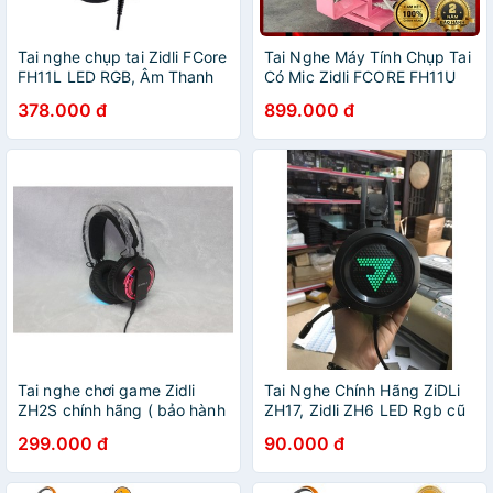
Tai nghe chụp tai Zidli FCore
Tai Nghe Máy Tính Chụp Tai
FH11L LED RGB, Âm Thanh
Có Mic Zidli FCORE FH11U
7.1 Đen (BH 12 Tháng)
Màu Hồng Led Rgb Tai
378.000 đ
899.000 đ
Nghe Headphone Vi Tính
Laptop Pc Có Dây
Tai nghe chơi game Zidli
Tai Nghe Chính Hãng ZiDLi
ZH2S chính hãng ( bảo hành
ZH17, Zidli ZH6 LED Rgb cũ
12 tháng)
dùng tốt, kèm míc
299.000 đ
90.000 đ