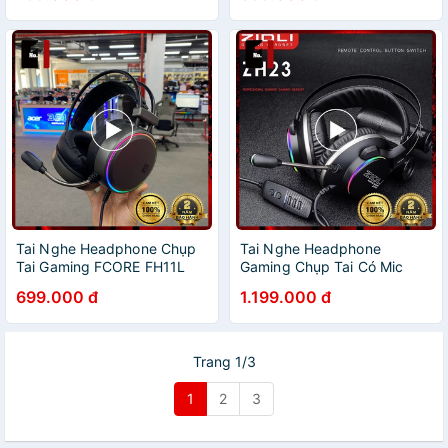
Chơi Game Có Mic
Laptop Nghe Nhạc Có Mic
Tai Nghe Headphone Chụp
Tai Nghe Headphone
Tai Gaming FCORE FH11L
Gaming Chụp Tai Có Mic
Led RGB Tai Nghe Máy Tính
ZIDLI ZH23 Led Rgb Tai
699.000 đ
1.199.000 đ
Laptop Âm Thanh Hay Có
Nghe Chơi Game Máy Tính
Dây
Laptop Có Dây
Trang 1/3
1
2
3