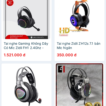
Tai nghe Gaming Không Dây
Tai nghe Zidli ZH12s 7.1 bản
Có Míc Zidli FH1 2.4Ghz -
Mic Ngắn
Hàng chính hãng
1.521.000 đ
350.000 đ