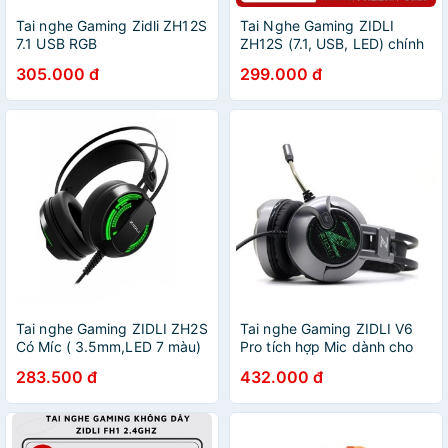
Tai nghe Gaming Zidli ZH12S
Tai Nghe Gaming ZIDLI
7.1 USB RGB
ZH12S (7.1, USB, LED) chính
hãng BH 12 tháng
305.000 đ
299.000 đ
Tai nghe Gaming ZIDLI ZH2S
Tai nghe Gaming ZIDLI V6
Có Míc ( 3.5mm,LED 7 màu)
Pro tích hợp Mic dành cho
- Hàng Chính Hãng
game thủ (Sound 7.1, Led hô
283.500 đ
432.000 đ
hấp)