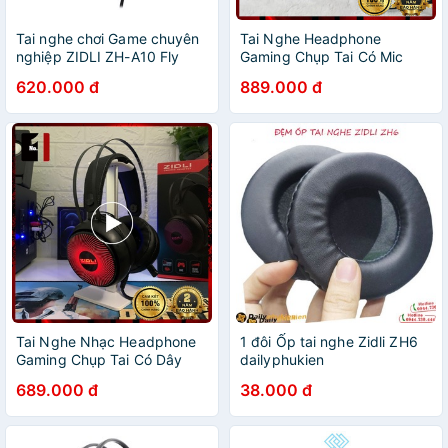
Tai nghe chơi Game chuyên
Tai Nghe Headphone
nghiệp ZIDLI ZH-A10 Fly
Gaming Chụp Tai Có Mic
wing Màu Bạc- Chính hãng (
Zidli ZH29 Led RGB Tai
620.000 đ
889.000 đ
BH 12T)
Nghe Máy Tính Laptop Chơi
Game Có Dây
Tai Nghe Nhạc Headphone
1 đôi Ốp tai nghe Zidli ZH6
Gaming Chụp Tai Có Dây
dailyphukien
ZIDLI ZH12S Led RGB Tai
689.000 đ
38.000 đ
Nghe Game Thủ Máy Vi Tính
Laptop Pc