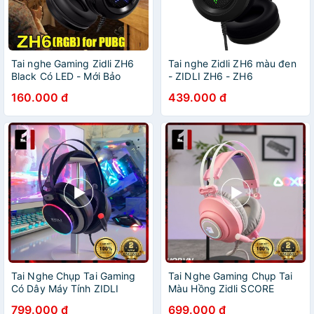
Tai nghe Gaming Zidli ZH6
Tai nghe Zidli ZH6 màu đen
Black Có LED - Mới Bảo
- ZIDLI ZH6 - ZH6
Hành 12 Tháng Chính Hãng
160.000 đ
439.000 đ
Tai Nghe Chụp Tai Gaming
Tai Nghe Gaming Chụp Tai
Có Dây Máy Tính ZIDLI
Màu Hồng Zidli SCORE
ZH20 Led RGB Tai Nghe
SH320V Led RGB Tai Nghe
799.000 đ
699.000 đ
Headphone Vi Tính Laptop
Headphone Máy Tính