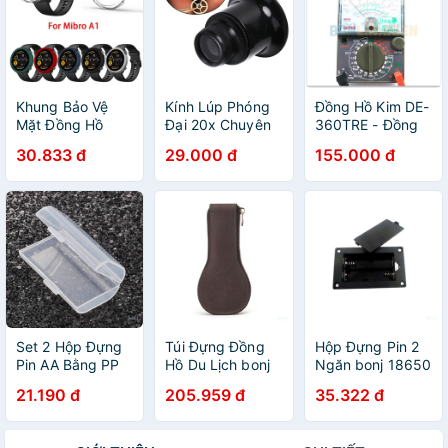
Khung Bảo Vệ
Kính Lúp Phóng
Đồng Hồ Kim DE-
Mặt Đồng Hồ
Đại 20x Chuyên
360TRE - Đồng
Mibro A1
Dụng Làm Trang
hồ vạn năng
30.833 đ
29.000 đ
155.000 đ
Sức
360TRE
Set 2 Hộp Đựng
Túi Đựng Đồng
Hộp Đựng Pin 2
Pin AA Bằng PP
Hồ Du Lịch bonj
Ngăn bonj 18650
Trong Suốt Tiện
Kèm 1 Ngăn
2X 18650
21.190 đ
205.959 đ
35.322 đ
Dụng
Đựng Mềm Mại