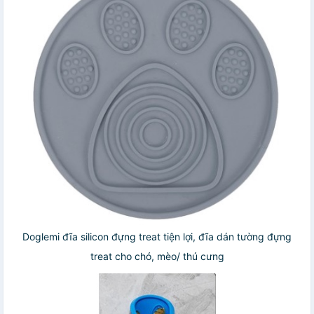
Doglemi đĩa silicon đựng treat tiện lợi, đĩa dán tường đựng
treat cho chó, mèo/ thú cưng