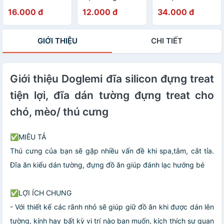
chuột hamster
Cho Chuột
18cm QDD
16.000 đ
12.000 đ
34.000 đ
Hamster QDD
GIỚI THIỆU
CHI TIẾT
Giới thiệu Doglemi đĩa silicon đựng treat
tiện lợi, đĩa dán tường đựng treat cho
chó, mèo/ thú cưng
✅MIÊU TẢ
Thú cưng của bạn sẽ gặp nhiều vấn đề khi spa,tắm, cắt tỉa.
Đĩa ăn kiểu dán tường, đựng đồ ăn giúp đánh lạc hướng bé
✅LỢI ÍCH CHUNG
- Với thiết kế các rãnh nhỏ sẽ giúp giữ đồ ăn khi được dán lên
tường, kính hay bất kỳ vị trí nào bạn muốn, kích thích sự quan