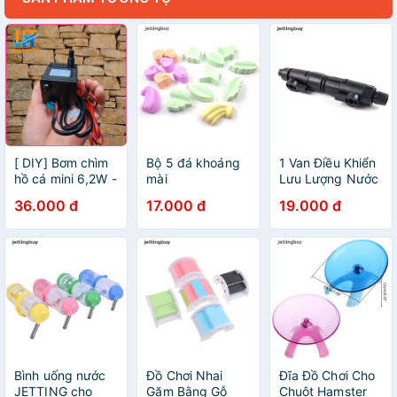
[ DIY] Bơm chìm
Bộ 5 đá khoáng
1 Van Điều Khiển
hồ cá mini 6,2W -
mài
Lưu Lượng Nước
220V 500L/ H
răngJETTING
Bể Cá 12mm
36.000 đ
17.000 đ
19.000 đ
hình trái cây cho
16mm
chuột Hamster
Bình uống nước
Đồ Chơi Nhai
Đĩa Đồ Chơi Cho
JETTING cho
Gặm Bằng Gỗ
Chuột Hamster