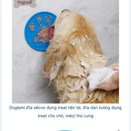
Doglemi đĩa silicon đựng treat tiện lợi, đĩa dán tường đựng
treat cho chó, mèo/ thú cưng