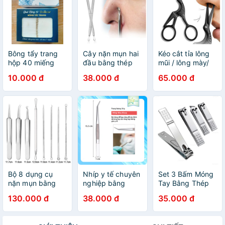
Bông tẩy trang
Cây nặn mụn hai
Kéo cắt tỉa lông
hộp 40 miếng
đầu bằng thép
mũi / lông mày/
không rỉ
lông mi bằng
10.000 đ
38.000 đ
65.000 đ
thép không gỉ
#K1
Bộ 8 dụng cụ
Nhíp y tế chuyên
Set 3 Bấm Móng
nặn mụn bằng
nghiệp bằng
Tay Bằng Thép
thép không gỉ
thép không gỉ
Không Gỉ Chất
130.000 đ
38.000 đ
35.000 đ
tiện dụng
Lượng Cao Tiện
Dụng (có thể
mua lẻ)