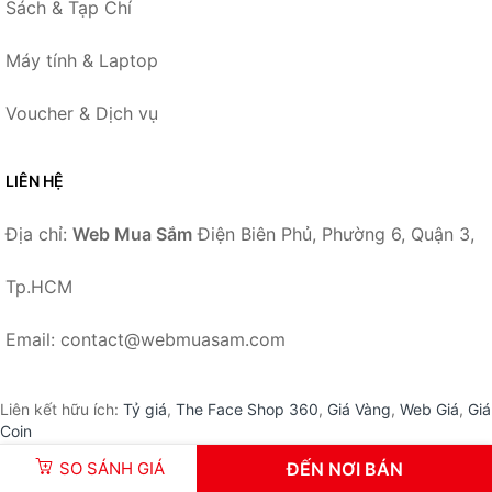
Sách & Tạp Chí
Máy tính & Laptop
Voucher & Dịch vụ
LIÊN HỆ
Địa chỉ:
Web Mua Sắm
Điện Biên Phủ, Phường 6, Quận 3,
Tp.HCM
Email: contact@webmuasam.com
Liên kết hữu ích:
Tỷ giá
,
The Face Shop 360
,
Giá Vàng
,
Web Giá
,
Giá
Coin
SO SÁNH GIÁ
ĐẾN NƠI BÁN
© 2026 –
WebMuaSam.com
-
Web Mua Sắm
.