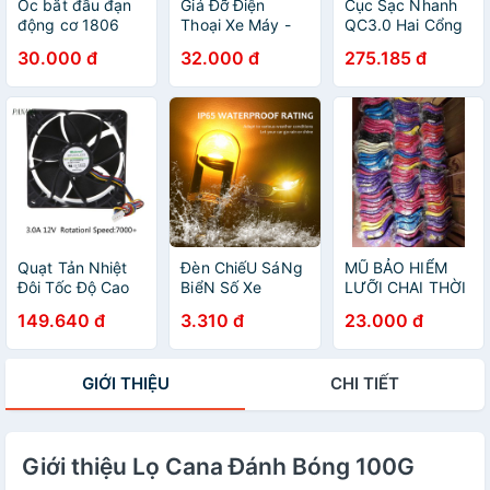
Ốc bắt đầu đạn
Giá Đỡ Điện
Cục Sạc Nhanh
động cơ 1806
Thoại Xe Máy -
QC3.0 Hai Cổng
2204 2205 2206
Kẹp Điện Thoại
USB Chống
30.000 đ
32.000 đ
275.185 đ
5mm
Gắn Xe Máy C2
Thấm Nước Có
Chống Cướp Cực
Vôn Kế Cho Xe
Chắc Chắn
Máy
Quạt Tản Nhiệt
Đèn ChiếU SáNg
MŨ BẢO HIỂM
Đôi Tốc Độ Cao
BiểN Số Xe
LƯỠI CHAI THỜI
NAMA
T10cob W5w
TRANG
149.640 đ
3.310 đ
23.000 đ
Shf1212Hhe-08
12038 12cm
DC12V 3A
GIỚI THIỆU
CHI TIẾT
Giới thiệu Lọ Cana Đánh Bóng 100G