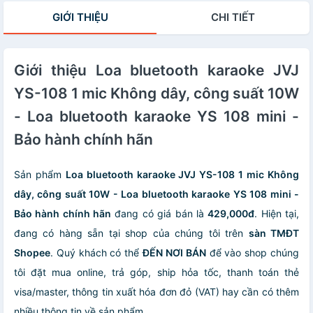
Màu Sắc Ấn
Ps4
dây bass mạnh
GIỚI THIỆU
CHI TIẾT
Tượng
mẽ có mic , độ
trễ cực thấp
Giới thiệu Loa bluetooth karaoke JVJ
YS-108 1 mic Không dây, công suất 10W
- Loa bluetooth karaoke YS 108 mini -
Bảo hành chính hãn
Sản phẩm
Loa bluetooth karaoke JVJ YS-108 1 mic Không
dây, công suất 10W - Loa bluetooth karaoke YS 108 mini -
Bảo hành chính hãn
đang có giá bán là
429,000đ
. Hiện tại,
đang có hàng sẵn tại shop của chúng tôi trên
sàn TMĐT
Shopee
. Quý khách có thể
ĐẾN NƠI BÁN
để vào shop chúng
tôi đặt mua online, trả góp, ship hỏa tốc, thanh toán thẻ
visa/master, thông tin xuất hóa đơn đỏ (VAT) hay cần có thêm
nhiều thông tin về sản phẩm.