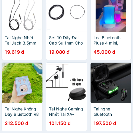
Tai Nghe Nhét
Set 10 Dây Đai
Loa Bluetooth
Tai Jack 3.5mm
Cao Su 1mm Cho
Pluse 4 mini,
Giảm Tiếng Ồn
Máy Ghi Âm /
Phiên Bản Cao
19.619 đ
19.080 đ
45.000 đ
Chuyên Dụng
Đầu Dvd Bonjour
Cấp, Bass Cực
Cho S6 S5 S4 S3
Căng
Tai Nghe Không
Tai Nghe Gaming
Tai nghe
Dây Bluetooth R8
Nhét Tai XA-
bluetooth
- Tai Nghe Nhét
GM3 Có Micro Và
Gaming R05
212.500 đ
101.150 đ
197.500 đ
Tai - Phong Cách
Điều Khiển Cho
Autobot TWS 5.2
Retro Độc Đáo -
Máy Chơi Game
Tai nghe không