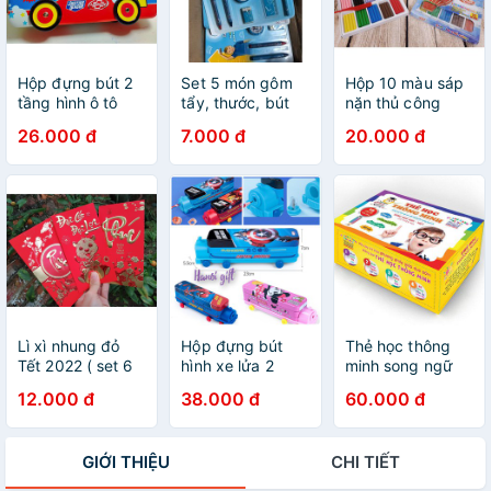
Hộp đựng bút 2
Set 5 món gôm
Hộp 10 màu sáp
tầng hình ô tô
tẩy, thước, bút
nặn thủ công
bằng thiếc cho
chì, gọt bút, bút
26.000 đ
7.000 đ
20.000 đ
bé
sáp màu cho bé
Lì xì nhung đỏ
Hộp đựng bút
Thẻ học thông
Tết 2022 ( set 6
hình xe lửa 2
minh song ngữ
cái khác nhau)
tầng
Anh - Việt cho bé
12.000 đ
38.000 đ
60.000 đ
từ 0 đến 6 tuổi
GIỚI THIỆU
CHI TIẾT