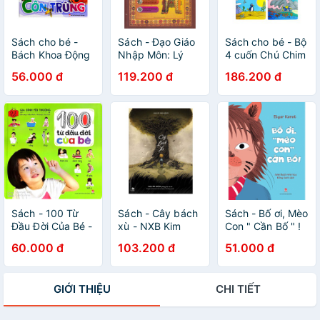
Sách cho bé -
Sách - Đạo Giáo
Sách cho bé - Bộ
Bách Khoa Động
Nhập Môn: Lý
4 cuốn Chú Chim
Vật Dành Cho Trẻ
Luận Nhân Sinh
Cánh Cụt Luy-
56.000 đ
119.200 đ
186.200 đ
Nhỏ - Côn Trùng
Thàn Mật, Đạo
Xiêng - Tác giả
Sinh Tử Trung
Jean Marc
Quốc Gigabook
Mathis
Sách - 100 Từ
Sách - Cây bách
Sách - Bố ơi, Mèo
Đầu Đời Của Bé -
xù - NXB Kim
Con " Cần Bố " !
Kim Đồng
Đồng
60.000 đ
103.200 đ
51.000 đ
GIỚI THIỆU
CHI TIẾT