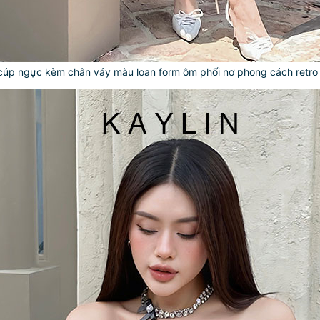
 cúp ngực kèm chân váy màu loan form ôm phối nơ phong cách retr