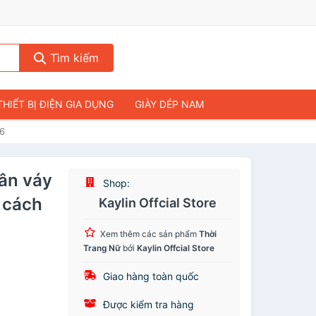
Tìm kiếm
THIẾT BỊ ĐIỆN GIA DỤNG
GIÀY DÉP NAM
86
HIẾT BỊ ÂM THANH
THỰC PHẨM VÀ ĐỒ UỐNG
& FLYCAM
NHÀ CỬA & ĐỜI SỐNG
ân váy
Shop:
ẠP CHÍ
MÁY TÍNH & LAPTOP
 cách
Kaylin Offcial Store
Xem thêm các sản phẩm
Thời
Trang Nữ
bởi
Kaylin Offcial Store
Giao hàng toàn quốc
Được kiểm tra hàng