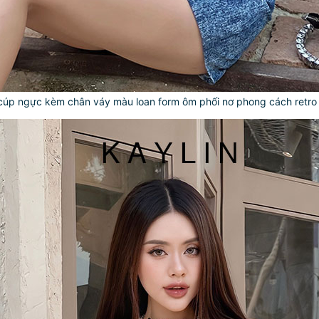
 cúp ngực kèm chân váy màu loan form ôm phối nơ phong cách retr