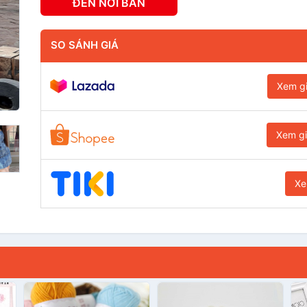
ĐẾN NƠI BÁN
SO SÁNH GIÁ
Xem g
Xem g
Xe