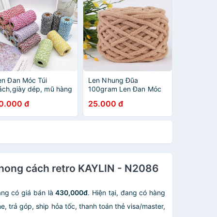
en Đan Móc Túi
Len Nhung Đũa
ách,giày dép, mũ hàng
100gram Len Đan Móc
ới sợi Koren
Thú Bông Chăn Thảm
0.000 đ
25.000 đ
phong cách retro KAYLIN - N2086
ng có giá bán là
430,000đ
. Hiện tại, đang có hàng
, trả góp, ship hỏa tốc, thanh toán thẻ visa/master,