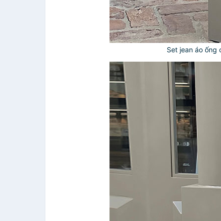
Set jean áo ống