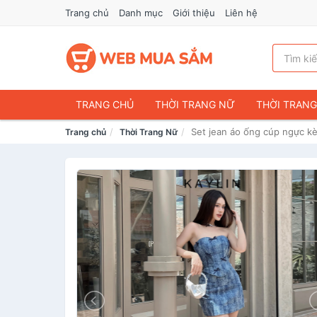
Trang chủ
Danh mục
Giới thiệu
Liên hệ
TRANG CHỦ
THỜI TRANG NỮ
THỜI TRAN
Set jean áo ống cúp ngực k
Trang chủ
Thời Trang Nữ
ĐIỆN THOẠI & PHỤ KIỆN
DU LỊCH & HÀNH LÝ
CHĂM SÓC THÚ CƯNG
MẸ & BÉ
THỜI TRAN
THỂ THAO & DÃ NGOẠI
VĂN PHÒNG PHẨM
VOUCHER & DỊCH VỤ