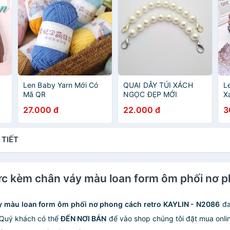
Len Baby Yarn Mới Có
QUAI DÂY TÚI XÁCH
L
Mã QR
NGỌC ĐẸP MỚI
X
m
27.000 đ
22.000 đ
3
 TIẾT
gực kèm chân váy màu loan form ôm phối nơ 
y màu loan form ôm phối nơ phong cách retro KAYLIN - N2086
đa
 Quý khách có thể
ĐẾN NƠI BÁN
để vào shop chúng tôi đặt mua online