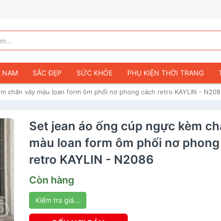
G NAM
SẮC ĐẸP
SỨC KHỎE
PHỤ KIỆN THỜI TRANG
èm chân váy màu loan form ôm phối nơ phong cách retro KAYLIN - N20
TÚI VÍ NỮ
GIÀY DÉP NỮ
TÚI VÍ NAM
ĐỒNG HỒ
T
G TRẺ EM & TRẺ SƠ SINH
GAMING & CONSOLE
CAMERAS 
Set jean áo ống cúp ngực kèm ch
SỞ THÍCH & SƯU TẦM
Ô TÔ
MÔ TÔ, XE MÁY
SÁCH & T
màu loan form ôm phối nơ phong
retro KAYLIN - N2086
Còn hàng
Kiểm tra giá...