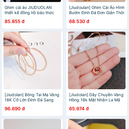
Ghim cài áo JIUDUOLAN
[Jiudoulan] Ghim Cài Áo Hình
thiết kế đồng hồ báo thức
Bướm Đính Đá Đơn Giản Thời
phong cách Hàn Quốc thời
Trang Hàn Quốc Cho Nữ
85.855 đ
68.530 đ
trang cao cấp sáng tạo
dành cho nữ
[Jiudolan] Bông Tai Mạ Vàng
[Jiudolan] Dây Chuyền Vàng
18K Cỡ Lớn Đính Đá Sang
Hồng 18k Mặt Nhẫn La Mã
Trọng Phong Cách Âu Mỹ
Không Phai Màu
96.690 đ
65.974 đ
Cho Nữ