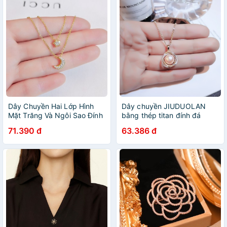
Dây Chuyền Hai Lớp Hình
Dây chuyền JIUDUOLAN
Mặt Trăng Và Ngôi Sao Đính
bằng thép titan đính đá
Đá Zircon Sang Trọng
ngọc trai tinh tế thời trang
71.390 đ
63.386 đ
cho nữ