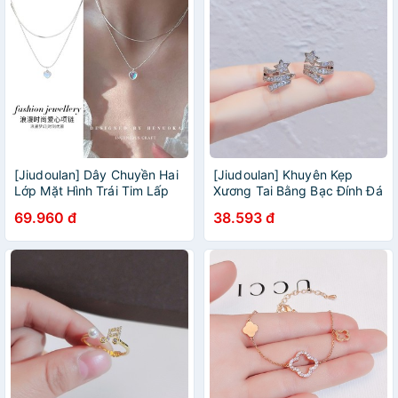
[Jiudoulan] Dây Chuyền Hai
[Jiudoulan] Khuyên Kẹp
Lớp Mặt Hình Trái Tim Lấp
Xương Tai Bằng Bạc Đính Đá
Lánh Sang Trọng Thời Trang
Zircon Hình Ngôi Sao Lấp
69.960 đ
38.593 đ
Hàn Quốc Cho Nữ
Lánh Thời Trang Hàn