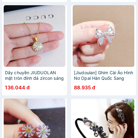
cho nữ
Cho Nữ
Dây chuyền JIUDUOLAN
[Jiudoulan] Ghim Cài Áo Hình
mặt tròn đính đá zircon sáng
Nơ Opal Hàn Quốc Sang
bóng sang trọng thời trang
Trọng Thời Trang Dành Cho
136.044 đ
88.935 đ
cho nữ
Bạn Nữ