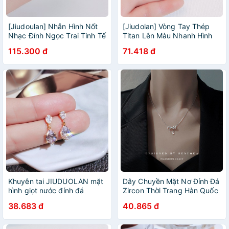
[Jiudoulan] Nhẫn Hình Nốt
[Jiudolan] Vòng Tay Thép
Nhạc Đính Ngọc Trai Tinh Tế
Titan Lên Màu Nhanh Hình
Đơn Giản Thời Trang Hàn
Cỏ Bốn Lá Đính Kim Cương
115.300 đ
71.418 đ
Quốc Dễ Phối Đồ
Thời Trang Cho Nữ
Khuyên tai JIUDUOLAN mặt
Dây Chuyền Mặt Nơ Đính Đá
hình giọt nước đính đá
Zircon Thời Trang Hàn Quốc
zircon nhân tạo phong cách
Sang Trọng Cho Nữ
38.683 đ
40.865 đ
Hàn Quốc sang trọng thanh
lịch cho nữ