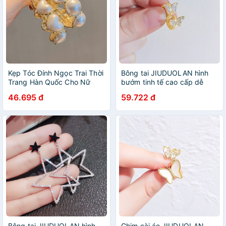
Kẹp Tóc Đính Ngọc Trai Thời
Bông tai JIUDUOLAN hình
Trang Hàn Quốc Cho Nữ
bướm tinh tế cao cấp dễ
phối đồ thời trang thanh lịch
46.695 đ
59.722 đ
cao cấp cho nữ
Bông tai JIUDUOLAN hình
Ghim cài áo JIUDUOLAN