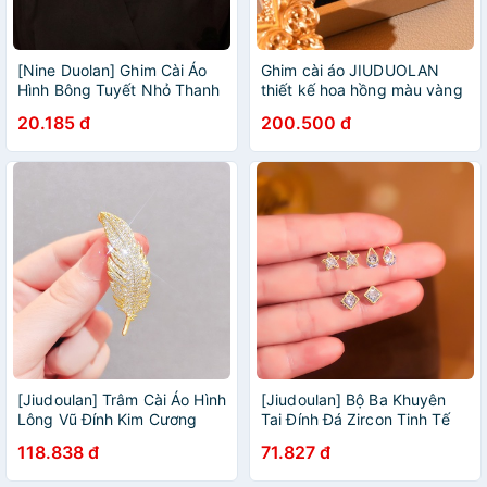
[Nine Duolan] Ghim Cài Áo
Ghim cài áo JIUDUOLAN
Hình Bông Tuyết Nhỏ Thanh
thiết kế hoa hồng màu vàng
Lịch Thời Trang Màu Vàng
hồng thời trang thanh lịch
20.185 đ
200.500 đ
Phụ Kiện Cho Nữ
dành cho nữ
[Jiudoulan] Trâm Cài Áo Hình
[Jiudoulan] Bộ Ba Khuyên
Lông Vũ Đính Kim Cương
Tai Đính Đá Zircon Tinh Tế
Độc Đáo Thời Trang Hàn
Thời Trang Hàn Quốc Cho
118.838 đ
71.827 đ
Quốc Cho Nữ
Nữ