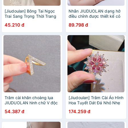
[Jiudoulan] Bông Tai Ngọc
Nhẫn JIUDUOLAN dạng hở
Trai Sang Trọng Thời Trang
điều chỉnh được thiết kế cỏ
Hàn Quốc Cho Nữ
bốn lá phong cách Hàn
45.210 đ
89.798 đ
Quốc độc đáo sang trọng
cho nữ
Trâm cài khăn choàng lụa
[Jiudoulan] Trâm Cài Áo Hình
JIUDUOLAN hình chữ V độc
Hoa Tuyết Dát Đá Nhỏ Nhẹ
đáo đơn giản thanh lịch đa
Thời Trang Hàn Quốc Cho
54.387 đ
174.259 đ
năng
Nữ