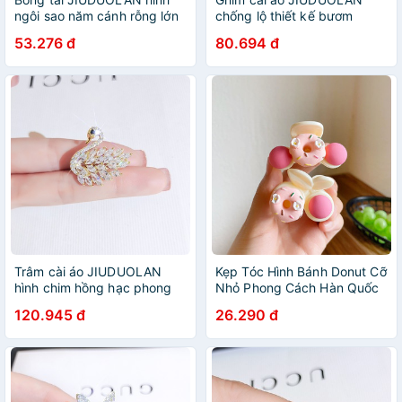
ngôi sao năm cánh rỗng lớn
chống lộ thiết kế bươm
đính đá tinh tế phong cách
bướm mạ vàng 18K đa năng
53.276 đ
80.694 đ
Âu Mỹ
thời trang
Trâm cài áo JIUDUOLAN
Kẹp Tóc Hình Bánh Donut Cỡ
hình chim hồng hạc phong
Nhỏ Phong Cách Hàn Quốc
cách thanh lịch cao cấp cho
Dễ Thương Cho Nữ
120.945 đ
26.290 đ
nữ