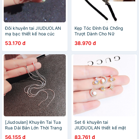
Đôi khuyên tai JIUDUOLAN
Kẹp Tóc Đính Đá Chống
mạ bạc thiết kế hoa cúc
Trượt Dành Cho Nữ
đính đá zircon nhân tạo thời
53.170 đ
38.970 đ
trang thanh lịch dành cho nữ
[Jiudoulan] Khuyên Tai Tua
Set 6 khuyên tai
Rua Dài Bản Lớn Thời Trang
JIUDUOLAN thiết kế mặt
Âu Mỹ Cho Nữ
trăng ngôi sao đính đá nhân
56.155 đ
83.761 đ
tạo nhỏ thời trang lấp lánh