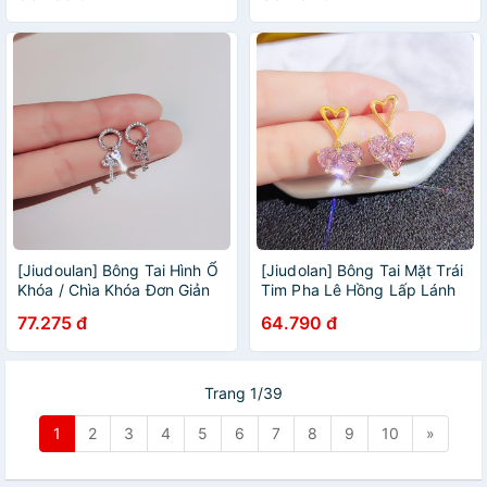
đơn giản dành cho nữ
[Jiudoulan] Bông Tai Hình Ổ
[Jiudolan] Bông Tai Mặt Trái
Khóa / Chìa Khóa Đơn Giản
Tim Pha Lê Hồng Lấp Lánh
Thời Trang Hàn Quốc Cho
Ngọt Ngào Không Cần Xỏ
77.275 đ
64.790 đ
Nữ
Khuyên
Trang 1/39
1
2
3
4
5
6
7
8
9
10
»