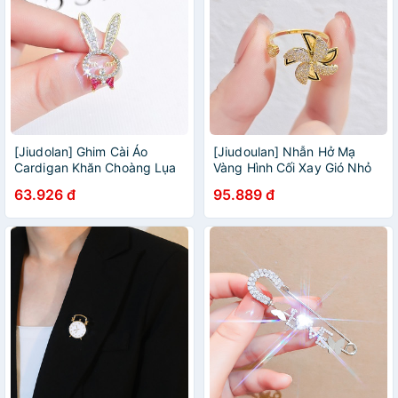
[Jiudolan] Ghim Cài Áo
[Jiudoulan] Nhẫn Hở Mạ
Cardigan Khăn Choàng Lụa
Vàng Hình Cối Xay Gió Nhỏ
Đính Đá Zircon Hình Thỏ Dễ
Có Thể Điều Chỉnh Cho Nữ
63.926 đ
95.889 đ
Thương Chống Chói Mắt
Cho Nữ