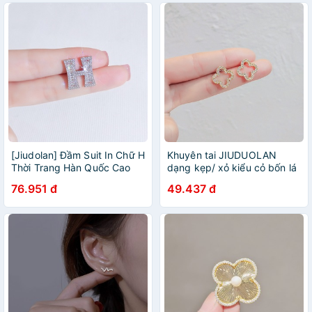
[Jiudolan] Đầm Suit In Chữ H
Khuyên tai JIUDUOLAN
Thời Trang Hàn Quốc Cao
dạng kẹp/ xỏ kiểu cỏ bốn lá
Cấp Corsage Corsage Ghim
rỗng đính đá nhân tạo toàn
76.951 đ
49.437 đ
Ghim Cài
diện thời trang Hàn Quốc
thanh lịch cho nữ