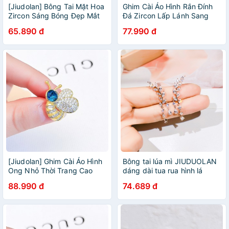
[Jiudolan] Bông Tai Mặt Hoa
Ghim Cài Áo Hình Rắn Đính
Zircon Sáng Bóng Đẹp Mắt
Đá Zircon Lấp Lánh Sang
Phong Cách Hàn Quốc Dành
Trọng Thời Trang Hàn Quốc
65.890 đ
77.990 đ
Cho Cô Dâu
Cho Nữ
[Jiudolan] Ghim Cài Áo Hình
Bông tai lúa mì JIUDUOLAN
Ong Nhỏ Thời Trang Cao
dáng dài tua rua hình lá
Cấp Chống Chảy Xệ Dành
phong cách Hàn Quốc cá
88.990 đ
74.689 đ
Cho Nữ
tính thời trang cho nữ