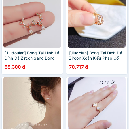
[Jiudoulan] Bông Tai Hình Lá
[Jiudolan] Bông Tai Đính Đá
Đính Đá Zircon Sáng Bóng
Zircon Xoắn Kiểu Pháp Cổ
Thời Trang Hàn Quốc Dành
Điển Cho Nữ
58.300 đ
70.717 đ
Cho Bạn Nữ