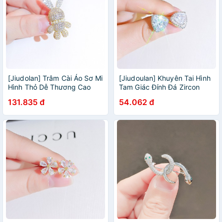
[Jiudolan] Trâm Cài Áo Sơ Mi
[Jiudoulan] Khuyên Tai Hình
Hình Thỏ Dễ Thương Cao
Tam Giác Đính Đá Zircon
Cấp Chống Đóng Nút Dành
Phong Cách Hàn Quốc
131.835 đ
54.062 đ
Cho Bạn Nữ
Thanh Lịch Thời Trang Dành
Cho Nữ