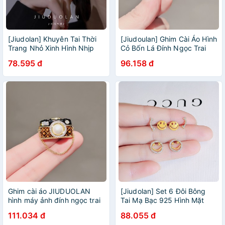
[Jiudolan] Khuyên Tai Thời
[Jiudoulan] Ghim Cài Áo Hình
Trang Nhỏ Xinh Hình Nhịp
Cỏ Bốn Lá Đính Ngọc Trai
Tim Tinh Tế Cho Nữ
Cao Cấp Sáng Bóng Phong
78.595 đ
96.158 đ
Cách Retro Hàn Quốc Dành
Cho Nữ
Ghim cài áo JIUDUOLAN
[Jiudolan] Set 6 Đôi Bông
hình máy ảnh đính ngọc trai
Tai Mạ Bạc 925 Hình Mặt
phối dây tua rua phong cách
Cười Phong Cách Hàn Quốc
111.034 đ
88.055 đ
Hàn Quốc cổ điển thời trang
Thời Trang Mùa Hè Dành