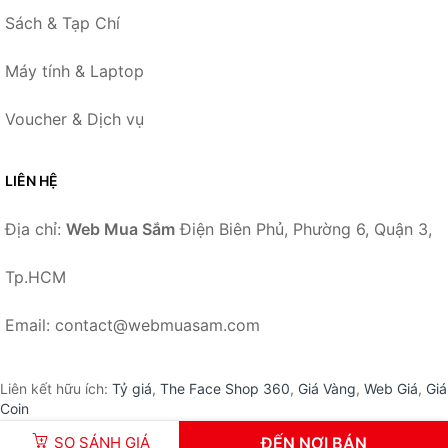
Sách & Tạp Chí
Máy tính & Laptop
Voucher & Dịch vụ
LIÊN HỆ
Địa chỉ:
Web Mua Sắm
Điện Biên Phủ, Phường 6, Quận 3,
Tp.HCM
Email: contact@webmuasam.com
Liên kết hữu ích:
Tỷ giá
,
The Face Shop 360
,
Giá Vàng
,
Web Giá
,
Giá
Coin
SO SÁNH GIÁ
ĐẾN NƠI BÁN
© 2026 –
WebMuaSam.com
-
Web Mua Sắm
.