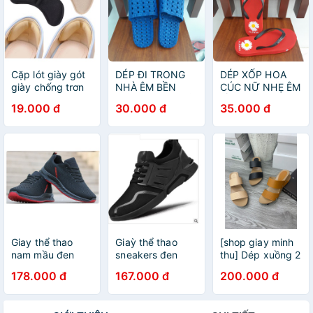
Cặp lót giày gót
DÉP ĐI TRONG
DÉP XỐP HOA
giày chống trơn
NHÀ ÊM BỀN
CÚC NỮ NHẸ ÊM
trượt, bảo vệ gót
ĐẸP GIÁ SIÊU RẺ
BỀ ĐẸP DÙNG ĐI
19.000 đ
30.000 đ
35.000 đ
chân, phù hợp
DU LỊCH VUI
cho mọi kiểu giày
CHƠI NGOÀI
#lot 39
TRỜI SIÊU RẺ
Giay thể thao
Giaỳ thể thao
[shop giay minh
nam mầu đen
sneakers đen
thu] Dép xuồng 2
chất liệu vải cao
chất liệu da phối
quai lazer lỗ cao
178.000 đ
167.000 đ
200.000 đ
4cm đi bộ thể
vải đế đúc
5cm MT060
dục tiện lợi hd95
nguyên khối hd9