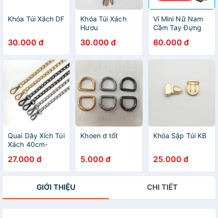
Khóa Túi Xách DF
Khóa Túi Xách
Ví Mini Nữ Nam
Hươu
Cầm Tay Đựng
Thẻ Tiền
30.000 đ
30.000 đ
60.000 đ
Namecard Nhiều
Ngăn | Bóp Da
Saffiano Thời
Trang Tặng Kèm
Hộp HCM - VD02
Quai Dây Xích Túi
Khoen d tốt
Khóa Sập Túi KB
Xách 40cm-
80cm-100cm-
27.000 đ
5.000 đ
25.000 đ
120cm
GIỚI THIỆU
CHI TIẾT