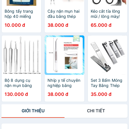
Bông tẩy trang
Cây nặn mụn hai
Kéo cắt tỉa lông
hộp 40 miếng
đầu bằng thép
mũi / lông mày/
không rỉ
lông mi bằng
10.000 đ
38.000 đ
65.000 đ
thép không gỉ
#K1
Bộ 8 dụng cụ
Nhíp y tế chuyên
Set 3 Bấm Móng
nặn mụn bằng
nghiệp bằng
Tay Bằng Thép
thép không gỉ
thép không gỉ
Không Gỉ Chất
130.000 đ
38.000 đ
35.000 đ
tiện dụng
Lượng Cao Tiện
Dụng (có thể
mua lẻ)
GIỚI THIỆU
CHI TIẾT