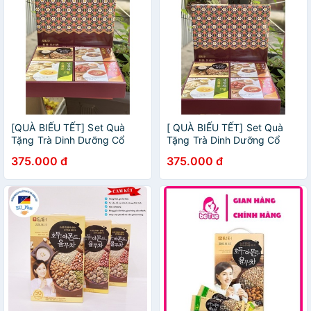
[QUÀ BIẾU TẾT] Set Quà
[ QUÀ BIẾU TẾT] Set Quà
Tặng Trà Dinh Dưỡng Cổ
Tặng Trà Dinh Dưỡng Cổ
Truyền Damtuh Hàn Quốc
Truyền Damtuh Hàn Quốc
375.000 đ
375.000 đ
Kèm Bột Ngũ Cốc Damtuh
Kèm Bột Ngũ Cốc Damtuh
Hàn Quốc
Hàn Quốc