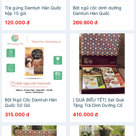
Trà gừng Damtuh Hàn Quốc
Bột ngũ cốc dinh dưỡng
hộp 15 gói
Damtuh Hàn Quốc
120.000 đ
269.900 đ
Bột Ngũ Cốc Damtuh Hàn
[ QUÀ BIẾU TẾT] Set Quà
Quốc 50 Gói
Tặng Trà Dinh Dưỡng Cổ
Truyền Damtuh Hàn Quốc
315.000 đ
410.000 đ
Kèm Bột Ngũ Cốc Damtuh
Hàn Quốc