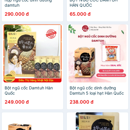
damtuh
HÀN QUỐC
290.000 đ
65.000 đ
Bột ngũ cốc Damtuh Hàn
Bột ngũ cốc dinh dưỡng
Quốc
Damtuh 5 loại hạt Hàn Quốc
- Hộp 50 gói [NGŨ CỐC
249.000 đ
238.000 đ
DAMTUH]