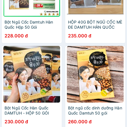
Bột Ngũ Cốc Damtuh Hàn
HỘP 40G BỘT NGŨ CỐC MÈ
Quốc Hộp 50 Gói
ĐE DAMTUH HÀN QUỐC
228.000 đ
235.000 đ
Bột Ngũ Cốc Hàn Quốc
Bột ngũ cốc dinh dưỡng Hàn
DAMTUH - HỘP 50 GÓI
Quốc Damtuh 50 gói
900g
230.000 đ
260.000 đ