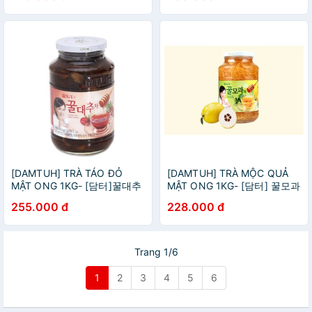
[DAMTUH] TRÀ TÁO ĐỎ
[DAMTUH] TRÀ MỘC QUẢ
MẬT ONG 1KG- [담터]꿀대추
MẬT ONG 1KG- [담터] 꿀모과
차 1KG
차 1KG
255.000 đ
228.000 đ
Trang 1/6
1
2
3
4
5
6