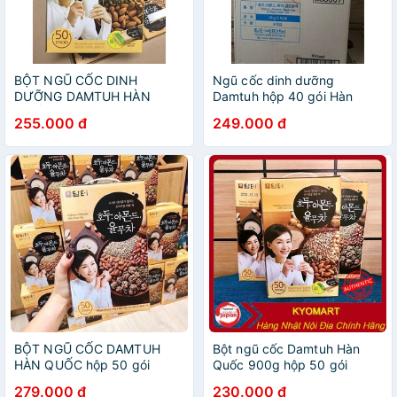
BỘT NGŨ CỐC DINH
Ngũ cốc dinh dưỡng
DƯỠNG DAMTUH HÀN
Damtuh hộp 40 gói Hàn
QUỐC 50 gói
Quốc
255.000 đ
249.000 đ
BỘT NGŨ CỐC DAMTUH
Bột ngũ cốc Damtuh Hàn
HÀN QUỐC hộp 50 gói
Quốc 900g hộp 50 gói
x18gr
279.000 đ
230.000 đ