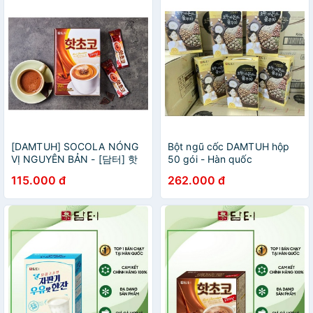
[DAMTUH] SOCOLA NÓNG
Bột ngũ cốc DAMTUH hộp
VỊ NGUYÊN BẢN - [담터] 핫
50 gói - Hàn quốc
초코 오리지날
115.000 đ
262.000 đ