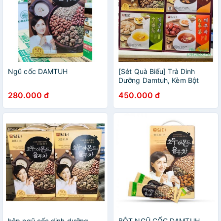
Ngũ cốc DAMTUH
[Sét Quà Biếu] Trà Dinh
Dưỡng Damtuh, Kèm Bột
Ngũ Cốc Damtuh Hàn Quốc
280.000 đ
450.000 đ
hộp ngũ cốc dinh dưỡng
BỘT NGŨ CỐC DAMTUH