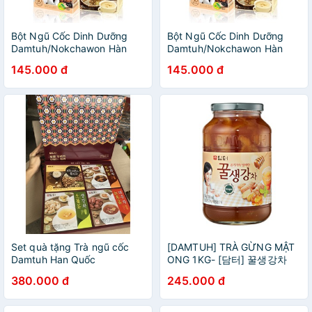
Bột Ngũ Cốc Dinh Dưỡng
Bột Ngũ Cốc Dinh Dưỡng
Damtuh/Nokchawon Hàn
Damtuh/Nokchawon Hàn
Quốc
Quốc
145.000 đ
145.000 đ
Set quà tặng Trà ngũ cốc
[DAMTUH] TRÀ GỪNG MẬT
Damtuh Han Quốc
ONG 1KG- [담터] 꿀생강차
1KG
380.000 đ
245.000 đ