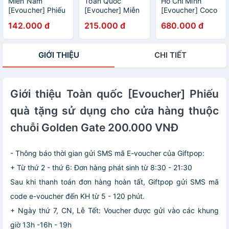
Miền Nam
Toàn Quốc
Hồ Chí Minh
[Evoucher] Phiếu
[Evoucher] Miễn
[Evoucher] Coco
quà tặng Buffet
phí giao hàng
Spa - Trị Liệu
142.000 đ
215.000 đ
680.000 đ
dành cho 1 nguời
Mật Ong Honeco
Chân (90 phút)
tại nhà hàng
- Sản phẩm Mật
Spicy Box
ong gừng sả
GIỚI THIỆU
CHI TIẾT
Honeco 500g
Giới thiệu Toàn quốc [Evoucher] Phiếu
quà tặng sử dụng cho cửa hàng thuộc
chuỗi Golden Gate 200.000 VNĐ
- Thông báo thời gian gửi SMS mã E-voucher của Giftpop:
+ Từ thứ 2 - thứ 6: Đơn hàng phát sinh từ 8:30 - 21:30
Sau khi thanh toán đơn hàng hoàn tất, Giftpop gửi SMS mã
code e-voucher đến KH từ 5 - 120 phút.
+ Ngày thứ 7, CN, Lễ Tết: Voucher được gửi vào các khung
giờ 13h -16h - 19h