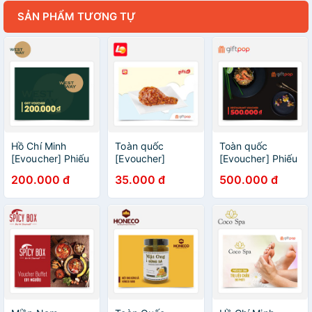
SẢN PHẨM TƯƠNG TỰ
Hồ Chí Minh
Toàn quốc
Toàn quốc
[Evoucher] Phiếu
[Evoucher]
[Evoucher] Phiếu
quà tặng Nha
LOTTERIA -
quà tặng 500k
200.000 đ
35.000 đ
500.000 đ
Khoa Westway
Phiếu quà tặng
dùng tại tất cả
Dental 200k
HS Chicken
các thương hiệu
nhà hàng Ẩm
Thực hàng đầu
hợp tác cùng
GIFTPOP