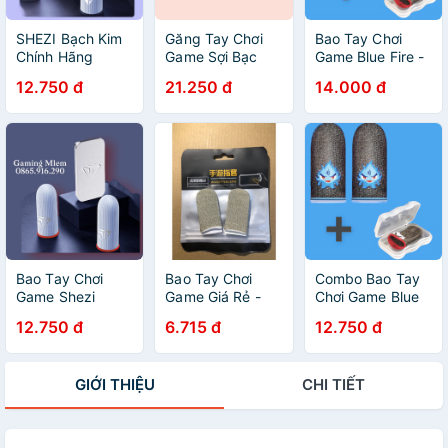
SHEZI Bạch Kim
Găng Tay Chơi
Bao Tay Chơi
Chính Hãng
Game Sợi Bạc
Game Blue Fire -
Combo Bao Tay
Logo Garena Đỏ,
Lửa xanh phát
12.750 đ
21.250 đ
14.000 đ
Chơi Game Shezi
Bao Tay Garena
sáng + Hộp| Máy
CánhBướm ,
Logo Trắng Nổi
Chơi Game
Memo, Blue Fire,
Bật - Chống Mồ
PUBG, Freefire,
Logo Dập Nổi +
Hôi Tay Chống
chống mồ hôi,
Hộp Thiếc Cao
Rít Màn Hình
cực nhạy, co
Cấp
giãn
Bao Tay Chơi
Bao Tay Chơi
Combo Bao Tay
Game Shezi
Game Giá Rẻ -
Chơi Game Blue
CánhBướm Bạch
Sợi Bạc Và Sợi
Fire Xanh Logo
12.750 đ
6.715 đ
12.750 đ
Kim New Chất
Cacbon - Bao
Phát Sáng,
Lượng Số Một
Nhạy Chống Mồ
Shezi, Memo,
Thị Trường
Hôi Tay - Chơi
Squid + Hộp
GIỚI THIỆU
CHI TIẾT
Chống Mồ Hôi
Game Freefire,
Đựng /Pubg
Tay Chống Rít
Liên Quân,
Mobile, Free fire,
Màn Hình Bao
Pubg...
Liên quân
Nhạy